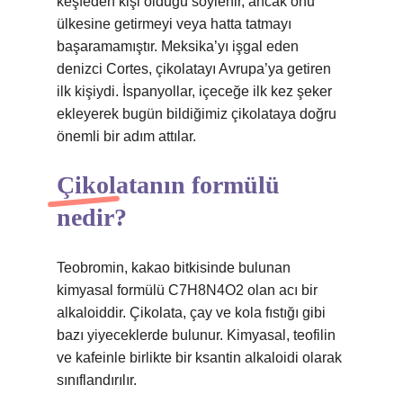
keşfeden kişi olduğu söylenir, ancak onu
ülkesine getirmeyi veya hatta tatmayı
başaramamıştır. Meksika’yı işgal eden
denizci Cortes, çikolatayı Avrupa’ya getiren
ilk kişiydi. İspanyollar, içeceğe ilk kez şeker
ekleyerek bugün bildiğimiz çikolataya doğru
önemli bir adım attılar.
Çikolatanın formülü
nedir?
Teobromin, kakao bitkisinde bulunan
kimyasal formülü C7H8N4O2 olan acı bir
alkaloiddir. Çikolata, çay ve kola fıstığı gibi
bazı yiyeceklerde bulunur. Kimyasal, teofilin
ve kafeinle birlikte bir ksantin alkaloidi olarak
sınıflandırılır.