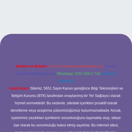
el giriş
Reklam ve İletişim:
E-mail:
backlinkpaneli@gmail.com
Teams:
forumhizmeti@gmail.com
Whatsapp: 0262 606 0 726
Telegram:
@karabul
Yasal Uyarı:
Sitemiz, 5651 Sayılı Kanun gereğince Bilgi Teknolojileri ve
İletişim Kurumu (BTK) tarafından onaylanmış bir Yer Sağlayıcı olarak
hizmet vermektedir. Bu nedenle, sitedeki içerikleri proaktif olarak
denetleme veya araştırma yükümlülüğümüz bulunmamaktadır. Ancak,
üyelerimiz yazdıkları içeriklerin sorumluluğunu taşımakta olup, siteye
üye olarak bu sorumluluğu kabul etmiş sayılırlar. Bu internet sitesi,