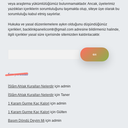
veya araştırma yükümlülüğümüz bulunmamaktadır. Ancak, üyelerimiz
yazdıkları içeriklerin sorumluluğunu taşımakta olup, siteye üye olarak bu
sorumluluğu kabul etmiş sayılırlar.
Hukuka ve yasal düzenlemelere aykırı olduğunu düşündüğünüz
içerikleri,
backlinkpanelicomtr@gmail.com
adresine bildirmeniz halinde,
ilgili içerikler yasal süre içerisinde sitemizden kaldırılacaktır.
Arama
Son yorumlar
İSlâm Ahlak Kuralları Nelerdir
için
admin
İSlâm Ahlak Kuralları Nelerdir
için
Taner
1 Karam Gurme Kaç Kalori
için
admin
1 Karam Gurme Kaç Kalori
için
Gülten
Başım Döndü Deyim Mi
için
admin