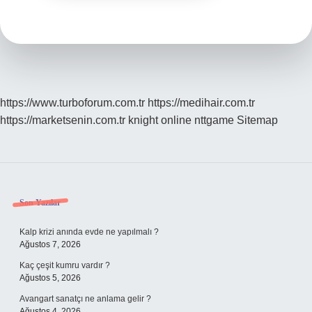
https://www.turboforum.com.tr
https://medihair.com.tr
https://marketsenin.com.tr
knight online
nttgame
Sitemap
Sidebar
Son Yazılar
Kalp krizi anında evde ne yapılmalı ?
Ağustos 7, 2026
Kaç çeşit kumru vardır ?
Ağustos 5, 2026
Avangart sanatçı ne anlama gelir ?
Ağustos 4, 2026