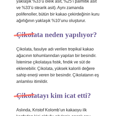
yaklaşık %33’ü oleik asit, %25’i palmitik asit
ve %33’ü stearik asit). Aynı zamanda
polifenoller, bütün bir kakao çekirdeğinin kuru
ağırlığının yaklaşık %10’unu oluşturur.
Çikolata neden yapılıyor?
Çikolata, fasulye adı verilen tropikal kakao
ağacının tohumlarından yapılan bir besindir.
İstenirse çikolataya fıstık, fındık ve süt de
eklenebilir. Çikolata, yüksek kalorili değere
sahip enerji veren bir besindir. Çikolatanın eş
anlamlısı itimildir.
Çikolatayı kim icat etti?
Aslında, Kristof Kolomb’un kakaoyu ilk