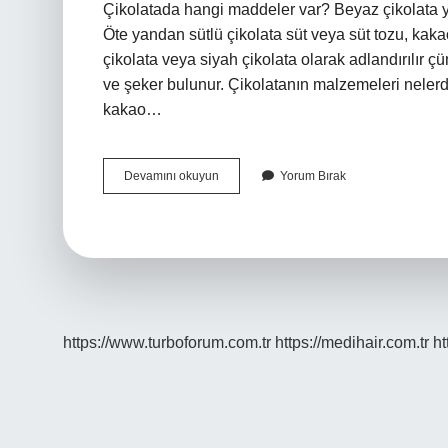
Çikolatada hangi maddeler var? Beyaz çikolata y
Öte yandan sütlü çikolata süt veya süt tozu, kakao 
çikolata veya siyah çikolata olarak adlandırılır çü
ve şeker bulunur. Çikolatanın malzemeleri nelerd
kakao…
Çikolata
Devamını okuyun
Yorum Bırak
Hammaddeleri
Nelerdir
https://www.turboforum.com.tr
https://medihair.com.tr
ht