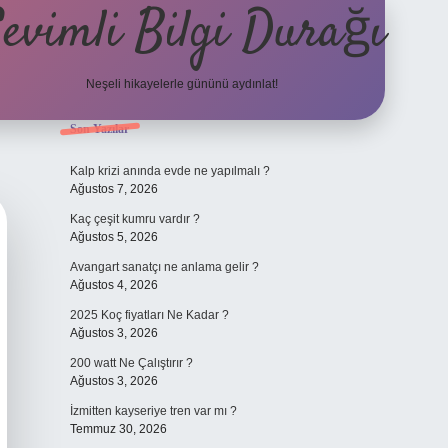
evimli Bilgi Durağı
Neşeli hikayelerle gününü aydınlat!
Sidebar
Son Yazılar
vdcasino güncel giriş
Kalp krizi anında evde ne yapılmalı ?
Ağustos 7, 2026
Kaç çeşit kumru vardır ?
Ağustos 5, 2026
Avangart sanatçı ne anlama gelir ?
Ağustos 4, 2026
2025 Koç fiyatları Ne Kadar ?
Ağustos 3, 2026
200 watt Ne Çalıştırır ?
Ağustos 3, 2026
İzmitten kayseriye tren var mı ?
Temmuz 30, 2026