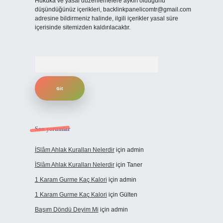
Hukuka ve yasal düzenlemelere aykırı olduğunu
düşündüğünüz içerikleri,
backlinkpanelicomtr@gmail.com
adresine bildirmeniz halinde, ilgili içerikler yasal süre
içerisinde sitemizden kaldırılacaktır.
Arama
Son yorumlar
İSlâm Ahlak Kuralları Nelerdir
için
admin
İSlâm Ahlak Kuralları Nelerdir
için
Taner
1 Karam Gurme Kaç Kalori
için
admin
1 Karam Gurme Kaç Kalori
için
Gülten
Başım Döndü Deyim Mi
için
admin