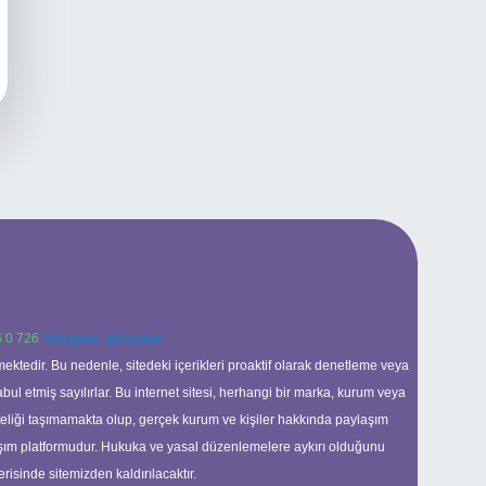
 0 726
Telegram: @karabul
ektedir. Bu nedenle, sitedeki içerikleri proaktif olarak denetleme veya
 etmiş sayılırlar. Bu internet sitesi, herhangi bir marka, kurum veya
niteliği taşımamakta olup, gerçek kurum ve kişiler hakkında paylaşım
laşım platformudur. Hukuka ve yasal düzenlemelere aykırı olduğunu
erisinde sitemizden kaldırılacaktır.