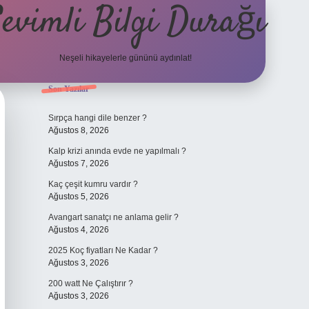
evimli Bilgi Durağı
Neşeli hikayelerle gününü aydınlat!
Sidebar
Son Yazılar
vdcasino güncel giriş
Sırpça hangi dile benzer ?
Ağustos 8, 2026
Kalp krizi anında evde ne yapılmalı ?
Ağustos 7, 2026
Kaç çeşit kumru vardır ?
Ağustos 5, 2026
Avangart sanatçı ne anlama gelir ?
Ağustos 4, 2026
2025 Koç fiyatları Ne Kadar ?
Ağustos 3, 2026
200 watt Ne Çalıştırır ?
Ağustos 3, 2026