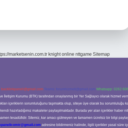
tps://marketsenin.com.tr
knight online
nttgame
Sitemap
:
backlinkpaneli@gmail.com
Teams:
forumhizmeti@gmail.com
Whatsapp: 0262 606
ve İletişim Kurumu (BTK) tarafından onaylanmış bir Yer Sağlayıcı olarak hizmet verm
rı içeriklerin sorumluluğunu taşımakta olup, siteye üye olarak bu sorumluluğu kabul
a kendi hazırladığımız makaleler paylaşılmaktadır. Burada yer alan içerikler haber 
tamamen tesadüfidir. Sitemiz, kar amacı gütmeyen ve tamamen ücretsiz bir bilgi pay
nkpanelicomtr@gmail.com
adresine bildirmeniz halinde, ilgili içerikler yasal süre iç