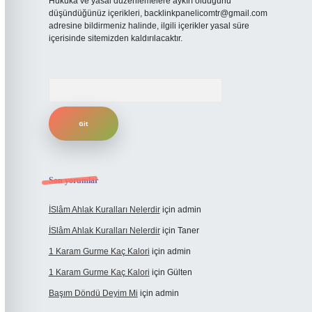
Hukuka ve yasal düzenlemelere aykırı olduğunu
düşündüğünüz içerikleri,
backlinkpanelicomtr@gmail.com
adresine bildirmeniz halinde, ilgili içerikler yasal süre
içerisinde sitemizden kaldırılacaktır.
Arama
Son yorumlar
İSlâm Ahlak Kuralları Nelerdir
için
admin
İSlâm Ahlak Kuralları Nelerdir
için
Taner
1 Karam Gurme Kaç Kalori
için
admin
1 Karam Gurme Kaç Kalori
için
Gülten
Başım Döndü Deyim Mi
için
admin