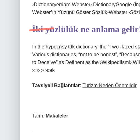
›Dictionaryerriam-Webster› DictionaryGoogle (İ
Webster’ın Yüzünü Göster Sözlük-Webster ›Söz
İki yüzlülük ne anlama gelir
In the hypocrisy tdk dictionary, the “Two -faced st
Various dictionaries, “not to be honest”, “Beca
to Deceive” as Definent as the ›Wikipediismi› Wiki ›Wi
›› ›› ›› ›cak
Tavsiyeli Bağlantılar:
Turizm Neden Önemlidir
Tarih:
Makaleler