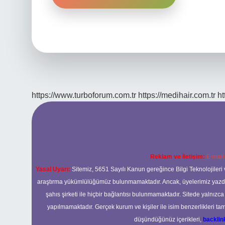
https://www.turboforum.com.tr
https://medihair.com.tr
ht
Reklam ve İletişim:
E-mail
Yasal Uyarı:
Sitemiz, 5651 Sayılı Kanun gereğince Bilgi Teknolojileri 
araştırma yükümlülüğümüz bulunmamaktadır. Ancak, üyelerimiz yazdıkla
şahıs şirketi ile hiçbir bağlantısı bulunmamaktadır. Sitede yalnızc
yapılmamaktadır. Gerçek kurum ve kişiler ile isim benzerlikleri 
düşündüğünüz içerikleri,
backli