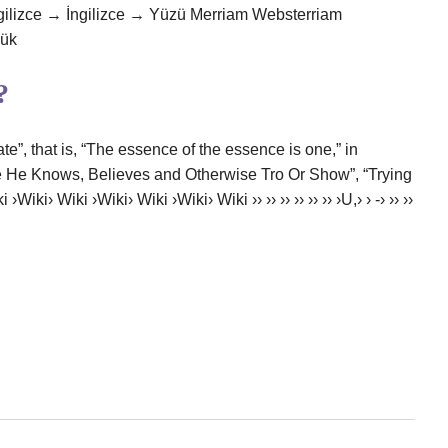
ngilizce → İngilizce → Yüzü Merriam Websterriam
lük
?
ate”, that is, “The essence of the essence is one,” in
use He Knows, Believes and Otherwise Tro Or Show”, “Trying
ki› Wiki ›Wiki› Wiki ›Wiki› Wiki ›› ›› ›› ›› ›› ›› ›U,› › -› ›› ››