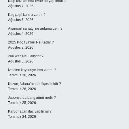
Kalp krizi anında evde ne yapılmalı ?
Ağustos 7, 2026
Kaç çeşit kumru vardır ?
Ağustos 5, 2026
Avangart sanatçı ne anlama gelir ?
Ağustos 4, 2026
2025 Koç fiyatları Ne Kadar ?
Ağustos 3, 2026
200 watt Ne Çalıştırır ?
Ağustos 3, 2026
İzmitten kayseriye tren var mı ?
Temmuz 30, 2026
Kozan, Adana’nın bir ilçesi midir ?
Temmuz 26, 2026
Japonya’da barış günü nedir ?
Temmuz 25, 2026
Karbonattan ilaç yapılır mı ?
Temmuz 24, 2026