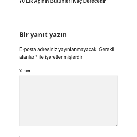
70 Lik Açının Bütünleri Kaç Derecedir
Bir yanıt yazın
E-posta adresiniz yayınlanmayacak.
Gerekli
alanlar
*
ile işaretlenmişlerdir
Yorum