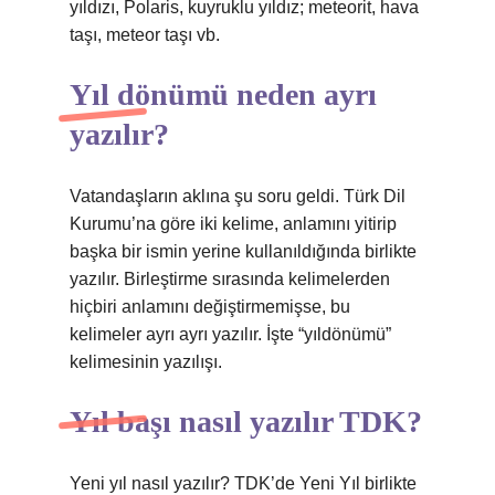
yıldızı, Polaris, kuyruklu yıldız; meteorit, hava
taşı, meteor taşı vb.
Yıl dönümü neden ayrı
yazılır?
Vatandaşların aklına şu soru geldi. Türk Dil
Kurumu’na göre iki kelime, anlamını yitirip
başka bir ismin yerine kullanıldığında birlikte
yazılır. Birleştirme sırasında kelimelerden
hiçbiri anlamını değiştirmemişse, bu
kelimeler ayrı ayrı yazılır. İşte “yıldönümü”
kelimesinin yazılışı.
Yıl başı nasıl yazılır TDK?
Yeni yıl nasıl yazılır? TDK’de Yeni Yıl birlikte