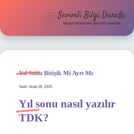
Sevimli Bilgi Durağı
menüyü
aç
Neşeli hikayelerle gününü aydınlat!
Anasayfa
Gizlilik Politikası
Yasal Uyarı
Yıl Sonu Bitişik Mi Ayrı Mı
Hakkımızda
Tarih: Ocak 29, 2025
Yıl sonu nasıl yazılır
TDK?