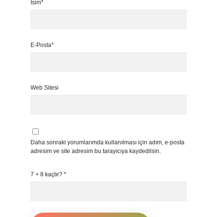
İsim*
E-Posta*
Web Sitesi
Daha sonraki yorumlarımda kullanılması için adım, e-posta
adresim ve site adresim bu tarayıcıya kaydedilsin.
7 + 8 kaçtır?
*