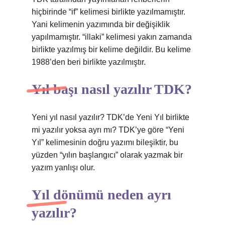
hiçbirinde “if” kelimesi birlikte yazılmamıştır.
Yani kelimenin yazımında bir değişiklik
yapılmamıştır. “illaki” kelimesi yakın zamanda
birlikte yazılmış bir kelime değildir. Bu kelime
1988’den beri birlikte yazılmıştır.
Yıl başı nasıl yazılır TDK?
Yeni yıl nasıl yazılır? TDK’de Yeni Yıl birlikte
mi yazılır yoksa ayrı mı? TDK’ye göre “Yeni
Yıl” kelimesinin doğru yazımı bileşiktir, bu
yüzden “yılın başlangıcı” olarak yazmak bir
yazım yanlışı olur.
Yıl dönümü neden ayrı
yazılır?