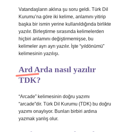
Vatandaşların aklına şu soru geldi. Türk Dil
Kurumu’na göre iki kelime, anlamını yitirip
başka bir ismin yerine kullanıldığında birlikte
yazılır. Birleştirme sırasında kelimelerden
hiçbiri anlamını değiştirmemişse, bu
kelimeler ayrı ayrı yazılır. İşte “yıldönümü”
kelimesinin yazılışı.
Ard Arda nasıl yazılır
TDK?
“Arcade” kelimesinin doğru yazımı
“arcade”dir. Türk Dil Kurumu (TDK) bu doğru
yazımı onaylıyor. Bunları birbiri ardına
yazmak yanlış olur.