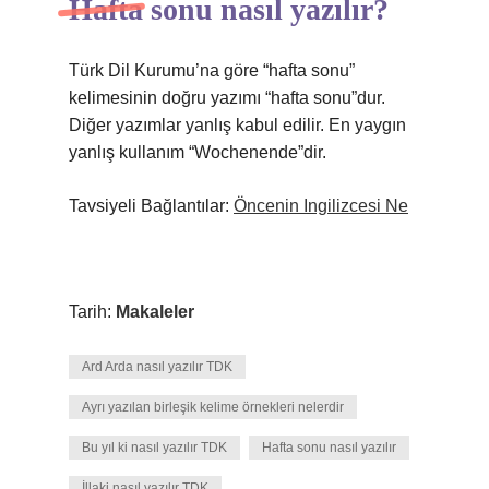
Hafta sonu nasıl yazılır?
Türk Dil Kurumu’na göre “hafta sonu”
kelimesinin doğru yazımı “hafta sonu”dur.
Diğer yazımlar yanlış kabul edilir. En yaygın
yanlış kullanım “Wochenende”dir.
Tavsiyeli Bağlantılar:
Öncenin Ingilizcesi Ne
Tarih:
Makaleler
Ard Arda nasıl yazılır TDK
Ayrı yazılan birleşik kelime örnekleri nelerdir
Bu yıl ki nasıl yazılır TDK
Hafta sonu nasıl yazılır
İllaki nasıl yazılır TDK