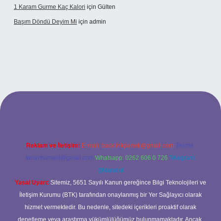
1 Karam Gurme Kaç Kalori
için
Gülten
Başım Döndü Deyim Mi
için
admin
güncel giriş
Reklam ve İletişim:
E-mail:
backlinkpaneli@gmail.com
Teams:
forumhizmeti@gmail.com
Whatsapp: 0262 606 0 726
Telegram:
@karabul
Yasal Uyarı:
Sitemiz, 5651 Sayılı Kanun gereğince Bilgi Teknolojileri ve
İletişim Kurumu (BTK) tarafından onaylanmış bir Yer Sağlayıcı olarak
hizmet vermektedir. Bu nedenle, sitedeki içerikleri proaktif olarak
denetleme veya araştırma yükümlülüğümüz bulunmamaktadır. Ancak,