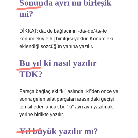
Sonunda ayrı mı birleşik
mi?
DİKKAT: da, de bağlacının -da/-de/-ta/-te
konum ekiyle hiçbir ilgisi yoktur. Konum eki,
eklendiği sözcüğün yanına yazılır.
Bu yıl ki nasıl yazılır
TDK?
Farsça bağlaç eki “ki” aslında “ki”den önce ve
sonra gelen sıfat parçaları arasındaki geçişi
temsil eder, ancak bu “ki” ayrı ayrı yazılmak
yerine birlikte yazılır.
Yıl büyük yazılır mı?