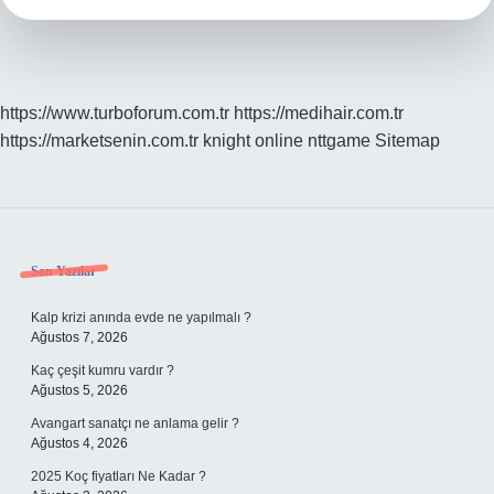
https://www.turboforum.com.tr
https://medihair.com.tr
https://marketsenin.com.tr
knight online
nttgame
Sitemap
Sidebar
Son Yazılar
Kalp krizi anında evde ne yapılmalı ?
Ağustos 7, 2026
Kaç çeşit kumru vardır ?
Ağustos 5, 2026
Avangart sanatçı ne anlama gelir ?
Ağustos 4, 2026
2025 Koç fiyatları Ne Kadar ?