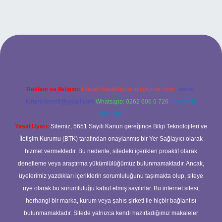
ncel giriş
Reklam ve İletişim:
E-mail:
backlinkpaneli@gmail.com
Teams:
forumhizmeti@gmail.com
Whatsapp: 0262 606 0 726
Telegram:
@karabul
Yasal Uyarı:
Sitemiz, 5651 Sayılı Kanun gereğince Bilgi Teknolojileri ve
İletişim Kurumu (BTK) tarafından onaylanmış bir Yer Sağlayıcı olarak
hizmet vermektedir. Bu nedenle, sitedeki içerikleri proaktif olarak
denetleme veya araştırma yükümlülüğümüz bulunmamaktadır. Ancak,
üyelerimiz yazdıkları içeriklerin sorumluluğunu taşımakta olup, siteye
üye olarak bu sorumluluğu kabul etmiş sayılırlar. Bu internet sitesi,
herhangi bir marka, kurum veya şahıs şirketi ile hiçbir bağlantısı
bulunmamaktadır. Sitede yalnızca kendi hazırladığımız makaleler