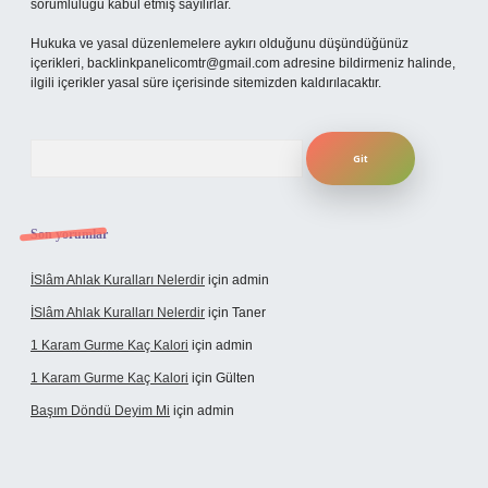
sorumluluğu kabul etmiş sayılırlar.
Hukuka ve yasal düzenlemelere aykırı olduğunu düşündüğünüz
içerikleri,
backlinkpanelicomtr@gmail.com
adresine bildirmeniz halinde,
ilgili içerikler yasal süre içerisinde sitemizden kaldırılacaktır.
Arama
Son yorumlar
İSlâm Ahlak Kuralları Nelerdir
için
admin
İSlâm Ahlak Kuralları Nelerdir
için
Taner
1 Karam Gurme Kaç Kalori
için
admin
1 Karam Gurme Kaç Kalori
için
Gülten
Başım Döndü Deyim Mi
için
admin