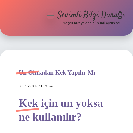
Sevimli Bilgi Durağı
menüyü
aç
Neşeli hikayelerle gününü aydınlat!
Anasayfa
Gizlilik Politikası
Yasal Uyarı
Un Olmadan Kek Yapılır Mı
Hakkımızda
Tarih: Aralık 21, 2024
Kek için un yoksa
ne kullanılır?