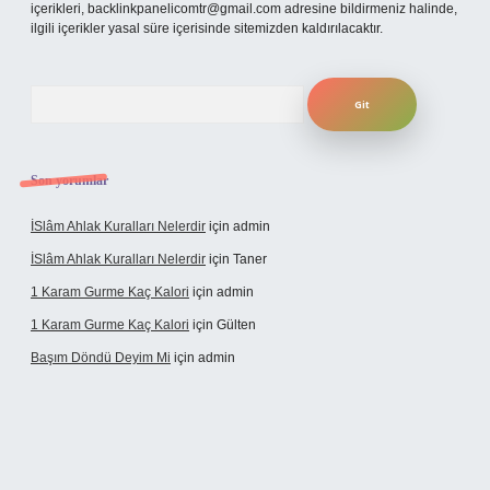
içerikleri,
backlinkpanelicomtr@gmail.com
adresine bildirmeniz halinde,
ilgili içerikler yasal süre içerisinde sitemizden kaldırılacaktır.
Arama
Son yorumlar
İSlâm Ahlak Kuralları Nelerdir
için
admin
İSlâm Ahlak Kuralları Nelerdir
için
Taner
1 Karam Gurme Kaç Kalori
için
admin
1 Karam Gurme Kaç Kalori
için
Gülten
Başım Döndü Deyim Mi
için
admin