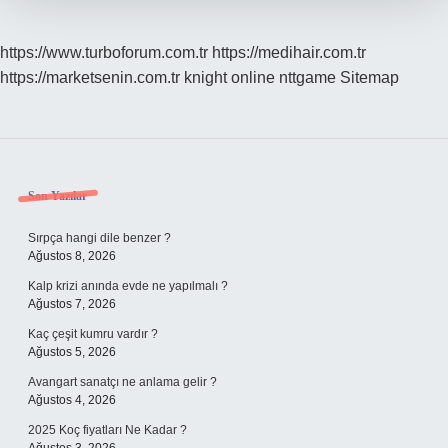
https://www.turboforum.com.tr
https://medihair.com.tr
https://marketsenin.com.tr
knight online
nttgame
Sitemap
Sidebar
Son Yazılar
Sırpça hangi dile benzer ?
Ağustos 8, 2026
Kalp krizi anında evde ne yapılmalı ?
Ağustos 7, 2026
Kaç çeşit kumru vardır ?
Ağustos 5, 2026
Avangart sanatçı ne anlama gelir ?
Ağustos 4, 2026
2025 Koç fiyatları Ne Kadar ?