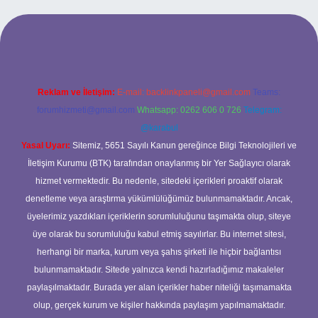
üncel giriş
Reklam ve İletişim:
E-mail:
backlinkpaneli@gmail.com
Teams:
forumhizmeti@gmail.com
Whatsapp: 0262 606 0 726
Telegram:
@karabul
Yasal Uyarı:
Sitemiz, 5651 Sayılı Kanun gereğince Bilgi Teknolojileri ve
İletişim Kurumu (BTK) tarafından onaylanmış bir Yer Sağlayıcı olarak
hizmet vermektedir. Bu nedenle, sitedeki içerikleri proaktif olarak
denetleme veya araştırma yükümlülüğümüz bulunmamaktadır. Ancak,
üyelerimiz yazdıkları içeriklerin sorumluluğunu taşımakta olup, siteye
üye olarak bu sorumluluğu kabul etmiş sayılırlar. Bu internet sitesi,
herhangi bir marka, kurum veya şahıs şirketi ile hiçbir bağlantısı
bulunmamaktadır. Sitede yalnızca kendi hazırladığımız makaleler
paylaşılmaktadır. Burada yer alan içerikler haber niteliği taşımamakta
olup, gerçek kurum ve kişiler hakkında paylaşım yapılmamaktadır.