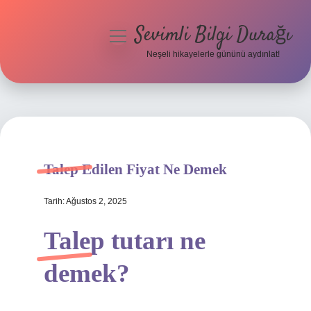
Sevimli Bilgi Durağı
menüyü
aç
Neşeli hikayelerle gününü aydınlat!
Anasayfa
Gizlilik Politikası
Yasal Uyarı
Talep Edilen Fiyat Ne Demek
Hakkımızda
Tarih: Ağustos 2, 2025
Talep tutarı ne
demek?