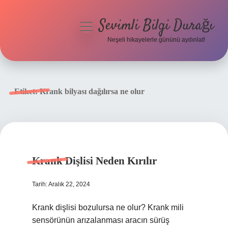
Sevimli Bilgi Durağı
menüyü
aç
Neşeli hikayelerle gününü aydınlat!
Anasayfa
Gizlilik Politikası
Etiket:
Krank bilyası dağılırsa ne olur
Yasal Uyarı
Hakkımızda
Krank Dişlisi Neden Kırılır
Tarih: Aralık 22, 2024
Krank dişlisi bozulursa ne olur? Krank mili
sensörünün arızalanması aracın sürüş