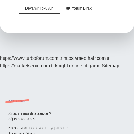
Krank
Devamını okuyun
Yorum Bırak
Dişlisi
Neden
Kırılır
https://www.turboforum.com.tr
https://medihair.com.tr
https://marketsenin.com.tr
knight online
nttgame
Sitemap
Sidebar
Son Yazılar
Sırpça hangi dile benzer ?
Ağustos 8, 2026
Kalp krizi anında evde ne yapılmalı ?
Ağustos 7, 2026