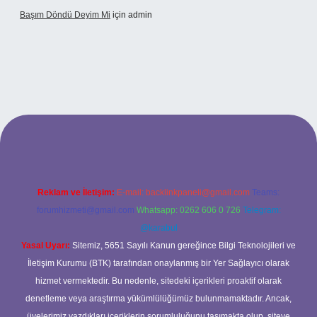
Başım Döndü Deyim Mi
için
admin
riş
Reklam ve İletişim:
E-mail:
backlinkpaneli@gmail.com
Teams:
forumhizmeti@gmail.com
Whatsapp: 0262 606 0 726
Telegram:
@karabul
Yasal Uyarı:
Sitemiz, 5651 Sayılı Kanun gereğince Bilgi Teknolojileri ve
İletişim Kurumu (BTK) tarafından onaylanmış bir Yer Sağlayıcı olarak
hizmet vermektedir. Bu nedenle, sitedeki içerikleri proaktif olarak
denetleme veya araştırma yükümlülüğümüz bulunmamaktadır. Ancak,
üyelerimiz yazdıkları içeriklerin sorumluluğunu taşımakta olup, siteye