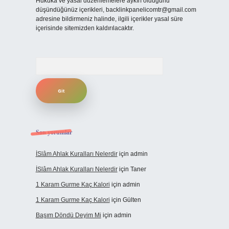
Hukuka ve yasal düzenlemelere aykırı olduğunu
düşündüğünüz içerikleri,
backlinkpanelicomtr@gmail.com
adresine bildirmeniz halinde, ilgili içerikler yasal süre
içerisinde sitemizden kaldırılacaktır.
Arama
Son yorumlar
İSlâm Ahlak Kuralları Nelerdir
için
admin
İSlâm Ahlak Kuralları Nelerdir
için
Taner
1 Karam Gurme Kaç Kalori
için
admin
1 Karam Gurme Kaç Kalori
için
Gülten
Başım Döndü Deyim Mi
için
admin