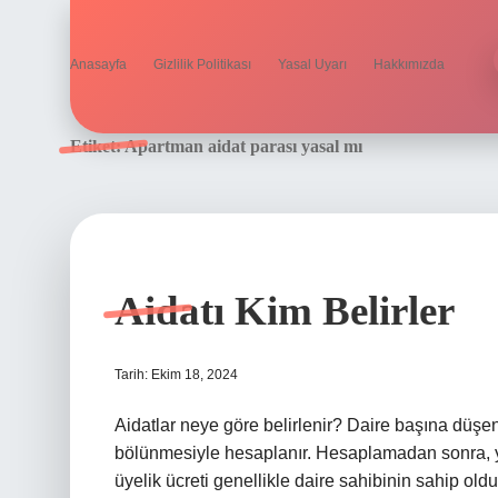
Anasayfa
Gizlilik Politikası
Yasal Uyarı
Hakkımızda
Etiket:
Apartman aidat parası yasal mı
Aidatı Kim Belirler
Tarih: Ekim 18, 2024
Aidatlar neye göre belirlenir? Daire başına düşen
bölünmesiyle hesaplanır. Hesaplamadan sonra, yön
üyelik ücreti genellikle daire sahibinin sahip ol