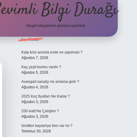
evimli Bilgi Durağı
Neşeli hikayelerle gününü aydınlat!
Sidebar
Son Yazılar
vdcasino güncel giriş
Kalp krizi anında evde ne yapılmalı ?
Ağustos 7, 2026
Kaç çeşit kumru vardır ?
Ağustos 5, 2026
Avangart sanatçı ne anlama gelir ?
Ağustos 4, 2026
2025 Koç fiyatları Ne Kadar ?
Ağustos 3, 2026
200 watt Ne Çalıştırır ?
Ağustos 3, 2026
İzmitten kayseriye tren var mı ?
Temmuz 30, 2026