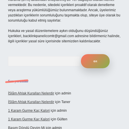
vermektedir. Bu nedenle, sitedeki içerikleri proaktif olarak denetleme
veya araştırma yükümlülüğümüz bulunmamaktadır. Ancak, üyelerimiz
yazdıkları içeriklerin sorumluluğunu taşımakta olup, siteye üye olarak bu
sorumluluğu kabul etmiş sayılırlar.
Hukuka ve yasal düzenlemelere aykırı olduğunu düşündüğünüz
içerikleri,
backlinkpanelicomtr@gmail.com
adresine bildirmeniz halinde,
ilgili içerikler yasal süre içerisinde sitemizden kaldırılacaktır.
Arama
Son yorumlar
İSlâm Ahlak Kuralları Nelerdir
için
admin
İSlâm Ahlak Kuralları Nelerdir
için
Taner
1 Karam Gurme Kaç Kalori
için
admin
1 Karam Gurme Kaç Kalori
için
Gülten
Başım Döndü Deyim Mi
için
admin