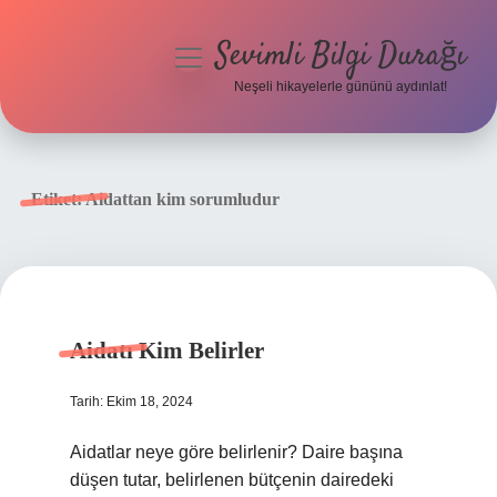
Sevimli Bilgi Durağı
menüyü
aç
Neşeli hikayelerle gününü aydınlat!
Anasayfa
Gizlilik Politikası
Etiket:
Aidattan kim sorumludur
Yasal Uyarı
Hakkımızda
Aidatı Kim Belirler
Tarih: Ekim 18, 2024
Aidatlar neye göre belirlenir? Daire başına
düşen tutar, belirlenen bütçenin dairedeki