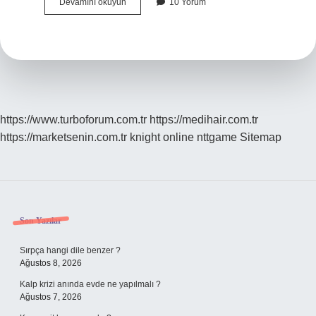
Aidatı
Devamını okuyun
10 Yorum
Kim
Belirler
https://www.turboforum.com.tr
https://medihair.com.tr
https://marketsenin.com.tr
knight online
nttgame
Sitemap
Sidebar
Son Yazılar
Sırpça hangi dile benzer ?
Ağustos 8, 2026
Kalp krizi anında evde ne yapılmalı ?
Ağustos 7, 2026