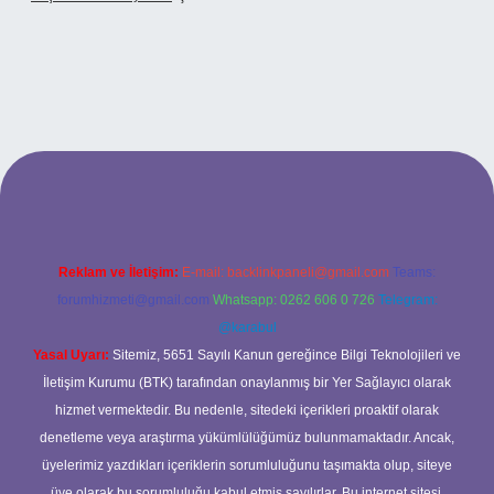
riş
Reklam ve İletişim:
E-mail:
backlinkpaneli@gmail.com
Teams:
forumhizmeti@gmail.com
Whatsapp: 0262 606 0 726
Telegram:
@karabul
Yasal Uyarı:
Sitemiz, 5651 Sayılı Kanun gereğince Bilgi Teknolojileri ve
İletişim Kurumu (BTK) tarafından onaylanmış bir Yer Sağlayıcı olarak
hizmet vermektedir. Bu nedenle, sitedeki içerikleri proaktif olarak
denetleme veya araştırma yükümlülüğümüz bulunmamaktadır. Ancak,
üyelerimiz yazdıkları içeriklerin sorumluluğunu taşımakta olup, siteye
üye olarak bu sorumluluğu kabul etmiş sayılırlar. Bu internet sitesi,