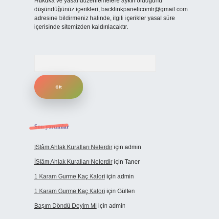
Hukuka ve yasal düzenlemelere aykırı olduğunu
düşündüğünüz içerikleri,
backlinkpanelicomtr@gmail.com
adresine bildirmeniz halinde, ilgili içerikler yasal süre
içerisinde sitemizden kaldırılacaktır.
Arama
Son yorumlar
İSlâm Ahlak Kuralları Nelerdir
için
admin
İSlâm Ahlak Kuralları Nelerdir
için
Taner
1 Karam Gurme Kaç Kalori
için
admin
1 Karam Gurme Kaç Kalori
için
Gülten
Başım Döndü Deyim Mi
için
admin