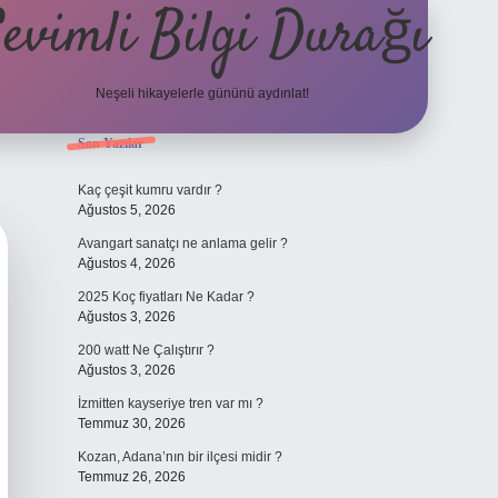
evimli Bilgi Durağı
Neşeli hikayelerle gününü aydınlat!
Sidebar
Son Yazılar
vdcasino güncel giriş
Kaç çeşit kumru vardır ?
Ağustos 5, 2026
Avangart sanatçı ne anlama gelir ?
Ağustos 4, 2026
2025 Koç fiyatları Ne Kadar ?
Ağustos 3, 2026
200 watt Ne Çalıştırır ?
Ağustos 3, 2026
İzmitten kayseriye tren var mı ?
Temmuz 30, 2026
Kozan, Adana’nın bir ilçesi midir ?
Temmuz 26, 2026