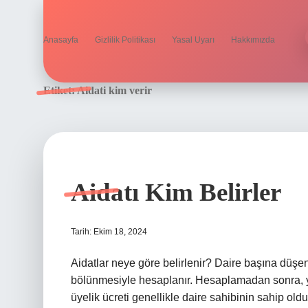
Anasayfa
Gizlilik Politikası
Yasal Uyarı
Hakkımızda
Etiket:
Aidati kim verir
Aidatı Kim Belirler
Tarih: Ekim 18, 2024
Aidatlar neye göre belirlenir? Daire başına düşen
bölünmesiyle hesaplanır. Hesaplamadan sonra, yön
üyelik ücreti genellikle daire sahibinin sahip ol