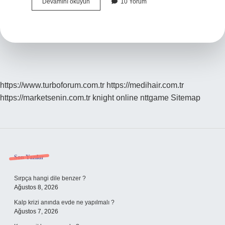
Aidatı
Devamını okuyun
10 Yorum
Kim
Belirler
https://www.turboforum.com.tr
https://medihair.com.tr
https://marketsenin.com.tr
knight online
nttgame
Sitemap
Sidebar
Son Yazılar
Sırpça hangi dile benzer ?
Ağustos 8, 2026
Kalp krizi anında evde ne yapılmalı ?
Ağustos 7, 2026