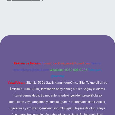
iriş
Reklam ve İletişim:
E-mail:
backlinkpaneli@gmail.com
Teams:
forumhizmeti@gmail.com
Whatsapp: 0262 606 0 726
Telegram:
@karabul
Yasal Uyarı:
Sitemiz, 5651 Sayılı Kanun gereğince Bilgi Teknolojileri ve
İletişim Kurumu (BTK) tarafından onaylanmış bir Yer Sağlayıcı olarak
hizmet vermektedir. Bu nedenle, sitedeki içerikleri proaktif olarak
denetleme veya araştırma yükümlülüğümüz bulunmamaktadır. Ancak,
üyelerimiz yazdıkları içeriklerin sorumluluğunu taşımakta olup, siteye
üye olarak bu sorumluluğu kabul etmiş sayılırlar. Bu internet sitesi,