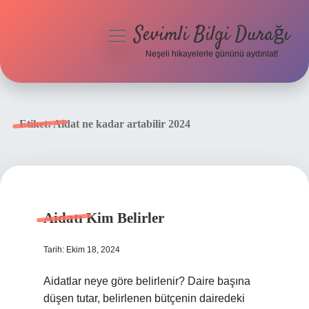
Sevimli Bilgi Durağı
menüyü
aç
Neşeli hikayelerle gününü aydınlat!
Anasayfa
Gizlilik Politikası
Etiket:
Aidat ne kadar artabilir 2024
Yasal Uyarı
Hakkımızda
Aidatı Kim Belirler
Tarih: Ekim 18, 2024
Aidatlar neye göre belirlenir? Daire başına
düşen tutar, belirlenen bütçenin dairedeki