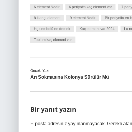
6 element Nedir
6 periyotta kaç element var
7 peri
8 Hangi element
9 element Nedir
Bir periyotta en 
Hg sembolü ne demek
Kaç element var 2024
La n
Toplam kaç element var
Önceki Yazı
Arı Sokmasına Kolonya Sürülür Mü
Bir yanıt yazın
E-posta adresiniz yayınlanmayacak.
Gerekli ala