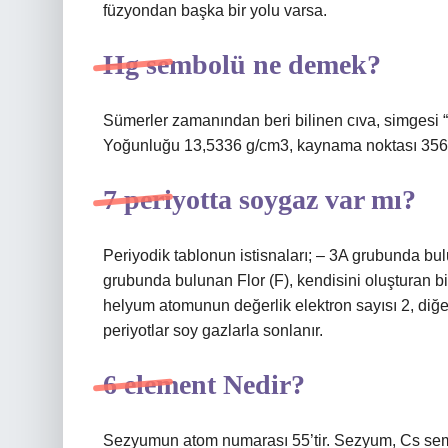
füzyondan başka bir yolu varsa.
Hg sembolü ne demek?
Sümerler zamanından beri bilinen cıva, simgesi 
Yoğunluğu 13,5336 g/cm3, kaynama noktası 356,65
7 periyotta soygaz var mı?
Periyodik tablonun istisnaları; – 3A grubunda bul
grubunda bulunan Flor (F), kendisini oluşturan bi
helyum atomunun değerlik elektron sayısı 2, diğer 
periyotlar soy gazlarla sonlanır.
6 element Nedir?
Sezyumun atom numarası 55’tir. Sezyum, Cs sembol