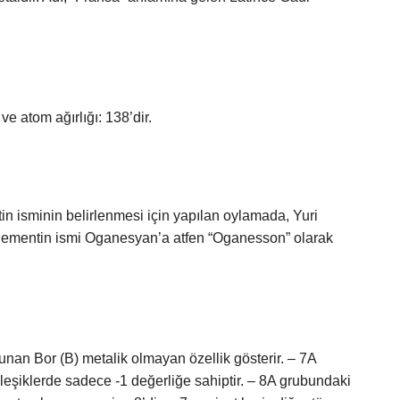
e atom ağırlığı: 138’dir.
n isminin belirlenmesi için yapılan oylamada, Yuri
 elementin ismi Oganesyan’a atfen “Oganesson” olarak
unan Bor (B) metalik olmayan özellik gösterir. – 7A
leşiklerde sadece -1 değerliğe sahiptir. – 8A grubundaki