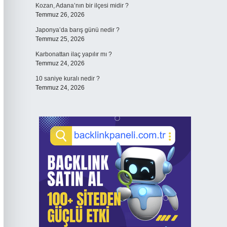
Kozan, Adana’nın bir ilçesi midir ?
Temmuz 26, 2026
Japonya’da barış günü nedir ?
Temmuz 25, 2026
Karbonattan ilaç yapılır mı ?
Temmuz 24, 2026
10 saniye kuralı nedir ?
Temmuz 24, 2026