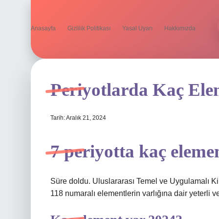
Anasayfa
Gizlilik Politikası
Yasal Uyarı
Hakkımızda
Periyotlarda Kaç Ele
Tarih: Aralık 21, 2024
7 periyotta kaç eleme
Süre doldu. Uluslararası Temel ve Uygulamalı Kim
118 numaralı elementlerin varlığına dair yeterli 