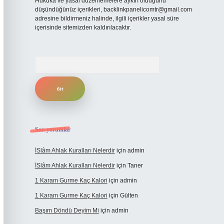
Hukuka ve yasal düzenlemelere aykırı olduğunu
düşündüğünüz içerikleri,
backlinkpanelicomtr@gmail.com
adresine bildirmeniz halinde, ilgili içerikler yasal süre
içerisinde sitemizden kaldırılacaktır.
Arama
Son yorumlar
İSlâm Ahlak Kuralları Nelerdir
için
admin
İSlâm Ahlak Kuralları Nelerdir
için
Taner
1 Karam Gurme Kaç Kalori
için
admin
1 Karam Gurme Kaç Kalori
için
Gülten
Başım Döndü Deyim Mi
için
admin