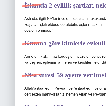
İslamda 2 evlilik şartları nel
Aslında, ilgili NA’lar incelenirse, İslam hukukun
koşulla ilişkili olduğu görülebilir: eşlerin bakım
gözlemlenmesi. ”
Kurana göre kimlerle evleni
Anneleri, kızları, kız kardeşleri, teyzeleri ve teyze
kardeşleri, eşlerinin anneleri ve kendilerine gird
Nisa suresi 59 ayette verilme
Allah’a itaat edin, Peygamber’e itaat edin ve onay
gerçekten inanıyorsanız, hemen Allah ve Peygam