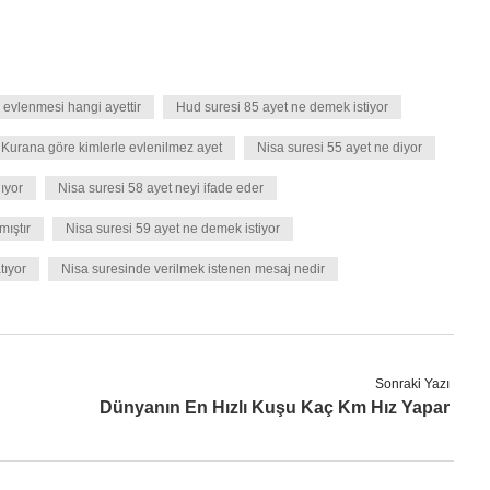
 evlenmesi hangi ayettir
Hud suresi 85 ayet ne demek istiyor
Kurana göre kimlerle evlenilmez ayet
Nisa suresi 55 ayet ne diyor
lıyor
Nisa suresi 58 ayet neyi ifade eder
mıştır
Nisa suresi 59 ayet ne demek istiyor
tıyor
Nisa suresinde verilmek istenen mesaj nedir
Sonraki Yazı
Dünyanın En Hızlı Kuşu Kaç Km Hız Yapar