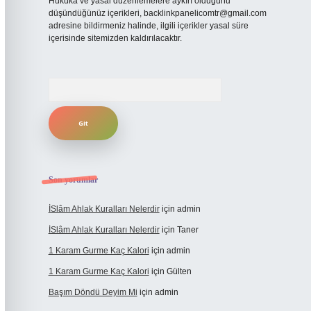
Hukuka ve yasal düzenlemelere aykırı olduğunu
düşündüğünüz içerikleri,
backlinkpanelicomtr@gmail.com
adresine bildirmeniz halinde, ilgili içerikler yasal süre
içerisinde sitemizden kaldırılacaktır.
Arama
Son yorumlar
İSlâm Ahlak Kuralları Nelerdir
için
admin
İSlâm Ahlak Kuralları Nelerdir
için
Taner
1 Karam Gurme Kaç Kalori
için
admin
1 Karam Gurme Kaç Kalori
için
Gülten
Başım Döndü Deyim Mi
için
admin