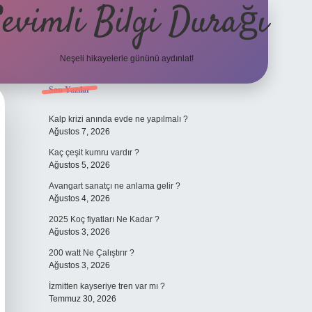
evimli Bilgi Durağı
Neşeli hikayelerle gününü aydınlat!
Sidebar
Son Yazılar
vdcasino güncel giriş
Kalp krizi anında evde ne yapılmalı ?
Ağustos 7, 2026
Kaç çeşit kumru vardır ?
Ağustos 5, 2026
Avangart sanatçı ne anlama gelir ?
Ağustos 4, 2026
2025 Koç fiyatları Ne Kadar ?
Ağustos 3, 2026
200 watt Ne Çalıştırır ?
Ağustos 3, 2026
İzmitten kayseriye tren var mı ?
Temmuz 30, 2026