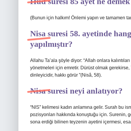
Hud suresi 85 ayet ne demek 
(Bunun için halkım! Önlemi yapın ve tamamen tartı
Nisa suresi 58. ayetinde ha
yapılmıştır?
Allahu Ta’ala şöyle diyor: “Allah onlara kalıntılar
yönetmeleri için emretir. Dürüst olmak gerekirse, T
dinleyicidir, hakkı görür ”(Nisâ, ​​58).
Nisa suresi neyi anlatıyor?
“NIS” kelimesi kadın anlamına gelir. Surah bu ismi
pozisyonları hakkında konuştuğu için. Surenin, g
sona erdiği bilinen teyzenin ayetini içermesi, esas