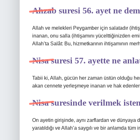
Ahzab suresi 56. ayet ne dem
Allah ve melekleri Peygamber için salatadır (iht
inanan, onu salla (ihtişamını yücelttiğinizden emi
Allah’ta Salât: Bu, hizmetkarının ihtişamının mer
Nisa suresi 57. ayette ne anla
Tabii ki, Allah, gücün her zaman üstün olduğu her
akan cennete yerleşmeye inanan ve hak edenleri y
Nisa suresinde verilmek iste
On ayetin girişinde, aynı zarflardan ve dünyaya 
yaratıldığı ve Allah’a saygılı ve bir anlamda tüm