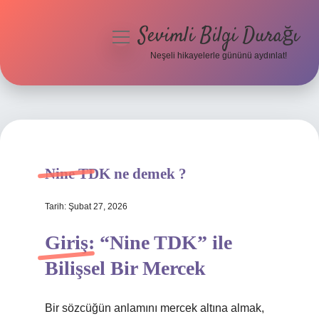
Sevimli Bilgi Durağı
menüyü
aç
Neşeli hikayelerle gününü aydınlat!
Anasayfa
Gizlilik Politikası
Yasal Uyarı
Nine TDK ne demek ?
Hakkımızda
Tarih: Şubat 27, 2026
Giriş: “Nine TDK” ile
Bilişsel Bir Mercek
Bir sözcüğün anlamını mercek altına almak,