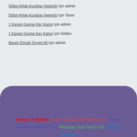
İSlâm Ahlak Kuralları Nelerdir
için
admin
İSlâm Ahlak Kuralları Nelerdir
için
Taner
1 Karam Gurme Kaç Kalori
için
admin
1 Karam Gurme Kaç Kalori
için
Gülten
Başım Döndü Deyim Mi
için
admin
ncel giriş
Reklam ve İletişim:
E-mail:
backlinkpaneli@gmail.com
Teams:
forumhizmeti@gmail.com
Whatsapp: 0262 606 0 726
Telegram:
@karabul