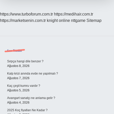
https://www.turboforum.com.tr
https://medihair.com.tr
https://marketsenin.com.tr
knight online
nttgame
Sitemap
Sidebar
Son Yazılar
Sırpça hangi dile benzer ?
Ağustos 8, 2026
Kalp krizi anında evde ne yapılmalı ?
Ağustos 7, 2026
Kaç çeşit kumru vardır ?
Ağustos 5, 2026
Avangart sanatçı ne anlama gelir ?
Ağustos 4, 2026
2025 Koç fiyatları Ne Kadar ?