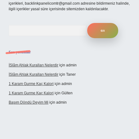
içerikleri,
backlinkpanelicomtr@gmail.com
adresine bildirmeniz halinde,
ilgili içerikler yasal süre içerisinde sitemizden kaldırılacaktır.
Arama
Son yorumlar
İSlâm Ahlak Kuralları Nelerdir
için
admin
İSlâm Ahlak Kuralları Nelerdir
için
Taner
1 Karam Gurme Kaç Kalori
için
admin
1 Karam Gurme Kaç Kalori
için
Gülten
Başım Döndü Deyim Mi
için
admin