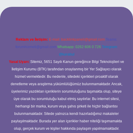
 güncel giriş
Reklam ve İletişim:
E-mail:
backlinkpaneli@gmail.com
Teams:
forumhizmeti@gmail.com
Whatsapp: 0262 606 0 726
Telegram:
@karabul
Yasal Uyarı:
Sitemiz, 5651 Sayılı Kanun gereğince Bilgi Teknolojileri ve
İletişim Kurumu (BTK) tarafından onaylanmış bir Yer Sağlayıcı olarak
hizmet vermektedir. Bu nedenle, sitedeki içerikleri proaktif olarak
denetleme veya araştırma yükümlülüğümüz bulunmamaktadır. Ancak,
üyelerimiz yazdıkları içeriklerin sorumluluğunu taşımakta olup, siteye
üye olarak bu sorumluluğu kabul etmiş sayılırlar. Bu internet sitesi,
herhangi bir marka, kurum veya şahıs şirketi ile hiçbir bağlantısı
bulunmamaktadır. Sitede yalnızca kendi hazırladığımız makaleler
paylaşılmaktadır. Burada yer alan içerikler haber niteliği taşımamakta
olup, gerçek kurum ve kişiler hakkında paylaşım yapılmamaktadır.