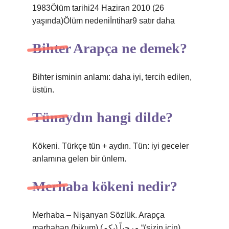
1983Ölüm tarihi24 Haziran 2010 (26
yaşında)Ölüm nedeniİntihar9 satır daha
Bihter Arapça ne demek?
Bihter isminin anlamı: daha iyi, tercih edilen,
üstün.
Tünaydın hangi dilde?
Kökeni. Türkçe tün + aydın. Tün: iyi geceler
anlamına gelen bir ünlem.
Merhaba kökeni nedir?
Merhaba – Nişanyan Sözlük. Arapça
marḥaban (bikum) مرحباً (بكم) “(sizin için)