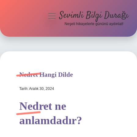
Sevimli Bilgi Durağı
menüyü
aç
Neşeli hikayelerle gününü aydınlat!
Anasayfa
Gizlilik Politikası
Yasal Uyarı
Nedret Hangi Dilde
Hakkımızda
Tarih: Aralık 30, 2024
Nedret ne
anlamdadır?