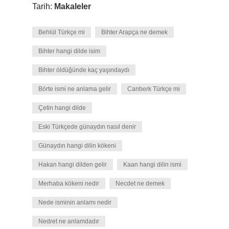
Tarih:
Makaleler
Behlül Türkçe mi
Bihter Arapça ne demek
Bihter hangi dilde isim
Bihter öldüğünde kaç yaşındaydı
Börte ismi ne anlama gelir
Canberk Türkçe mi
Çetin hangi dilde
Eski Türkçede günaydın nasıl denir
Günaydın hangi dilin kökeni
Hakan hangi dilden gelir
Kaan hangi dilin ismi
Merhaba kökeni nedir
Necdet ne demek
Nede isminin anlamı nedir
Nedret ne anlamdadır