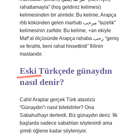
rahatlamayla” (hoş geldiniz kelimesi)
kelimesinden bir alıntıdır. Bu kelime, Arapça
rḥb kökünden gelen marḥab مرحب “tazelik”
kelimesinin zarfıdır. Bu kelime, +an ekiyle
Mafˁal ölçüsünde Arapça raḥaba رحب “geniş
ve ferahtı, beni rahat hissettirdi” fiilinin
mastarıdır.
Eski Türkçede günaydın
nasıl denir?
Cahil Araplar gerçek Türk atasözü
“Günaydın”ı nasıl bilebilirler? Ona
Sabahulhayr derlerdi. Biz günaydın deriz. İlk
başlarda sadece sabahları söylenirdi ama
şimdi öğlene kadar söyleniyor.