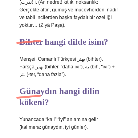
(ﻧﺪﺭﺕ) i. (Ar. nedret) kıtlık, noksanlık:
Gerçekte altın, gümüş ve mücevherden, nadir
ve tabii incilerden başka faydalı bir özelliği
yoktur… (Ziyâ Paşa).
Bihter hangi dilde isim?
Menşei. Osmanlı Türkçesi بهتر‎ (bihter),
Farsça بهتر‎ (bihter, “daha iyi”), به‎ (bih, “iyi”) +
ـتر‎ (-ter, “daha fazla”).
Günaydın hangi dilin
kökeni?
Yunancada “kali” “iyi” anlamına gelir
(kalimera: günaydın, iyi günler).