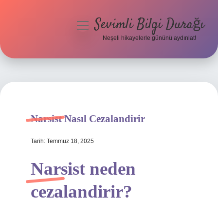
Sevimli Bilgi Durağı
menüyü
aç
Neşeli hikayelerle gününü aydınlat!
Anasayfa
Gizlilik Politikası
Yasal Uyarı
Narsist Nasıl Cezalandirir
Hakkımızda
Tarih: Temmuz 18, 2025
Narsist neden
cezalandirir?