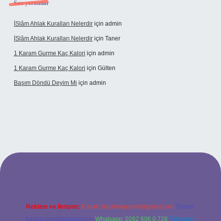
Son yorumlar
İSlâm Ahlak Kuralları Nelerdir
için
admin
İSlâm Ahlak Kuralları Nelerdir
için
Taner
1 Karam Gurme Kaç Kalori
için
admin
1 Karam Gurme Kaç Kalori
için
Gülten
Başım Döndü Deyim Mi
için
admin
ncel giriş
Reklam ve İletişim:
E-mail:
backlinkpaneli@gmail.com
Teams:
forumhizmeti@gmail.com
Whatsapp: 0262 606 0 726
Telegram: