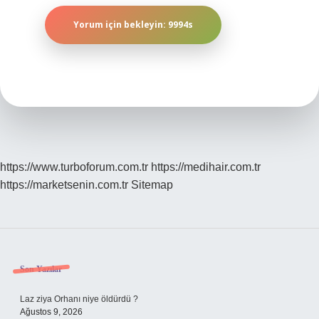
https://www.turboforum.com.tr
https://medihair.com.tr
https://marketsenin.com.tr
Sitemap
Sidebar
Son Yazılar
Laz ziya Orhanı niye öldürdü ?
Ağustos 9, 2026