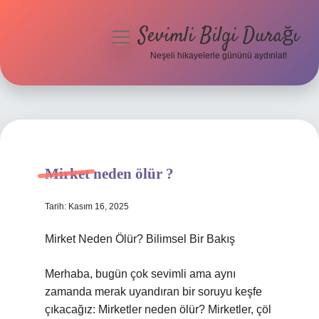
Sevimli Bilgi Durağı
menüyü
aç
Neşeli hikayelerle gününü aydınlat!
Anasayfa
Gizlilik Politikası
Yasal Uyarı
Mirket neden ölür ?
Hakkımızda
Tarih: Kasım 16, 2025
Mirket Neden Ölür? Bilimsel Bir Bakış
Merhaba, bugün çok sevimli ama aynı
zamanda merak uyandıran bir soruyu keşfe
çıkacağız: Mirketler neden ölür? Mirketler, çöl