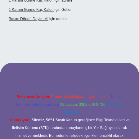
1 Karam Gurme Kaç Kalori
için
admin
1 Karam Gurme Kaç Kalori
için
Gülten
Başım Döndü Deyim Mi
için
admin
no güncel giriş
Reklam ve İletişim:
E-mail:
backlinkpaneli@gmail.com
Teams:
forumhizmeti@gmail.com
Whatsapp: 0262 606 0 726
Telegram:
@karabul
Yasal Uyarı:
Sitemiz, 5651 Sayılı Kanun gereğince Bilgi Teknolojileri ve
İletişim Kurumu (BTK) tarafından onaylanmış bir Yer Sağlayıcı olarak
hizmet vermektedir. Bu nedenle, sitedeki içerikleri proaktif olarak