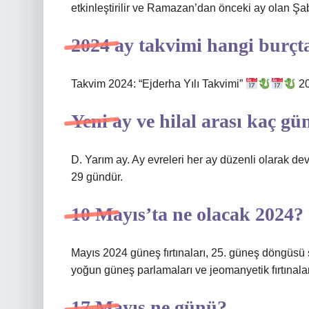
etkinleştirilir ve Ramazan’dan önceki ay olan Ş
2024 ay takvimi hangi burçt
Takvim 2024: “Ejderha Yılı Takvimi”
20
Yeni ay ve hilal arası kaç gü
D. Yarım ay. Ay evreleri her ay düzenli olarak d
29 gündür.
10 Mayıs’ta ne olacak 2024?
Mayıs 2024 güneş fırtınaları, 25. güneş döngüs
yoğun güneş parlamaları ve jeomanyetik fırtınalarla
17 Mayıs ne günü?