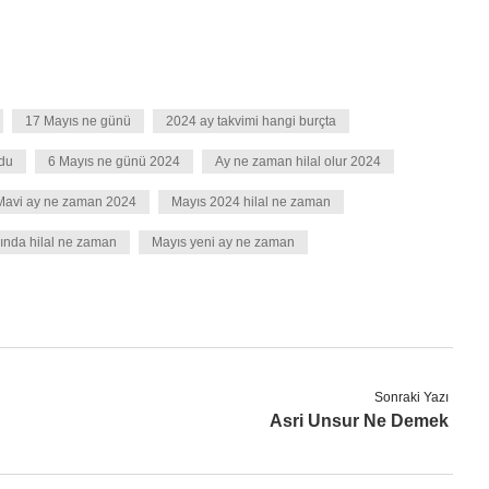
17 Mayıs ne günü
2024 ay takvimi hangi burçta
ldu
6 Mayıs ne günü 2024
Ay ne zaman hilal olur 2024
Mavi ay ne zaman 2024
Mayıs 2024 hilal ne zaman
ında hilal ne zaman
Mayıs yeni ay ne zaman
Sonraki Yazı
Asri Unsur Ne Demek