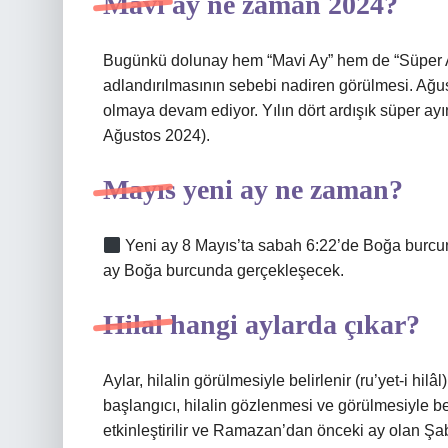
Mavi ay ne zaman 2024?
Bugünkü dolunay hem “Mavi Ay” hem de “Süper Ay”
adlandırılmasının sebebi nadiren görülmesi. Ağus
olmaya devam ediyor. Yılın dört ardışık süper ay
Ağustos 2024).
Mayıs yeni ay ne zaman?
Yeni ay 8 Mayıs’ta sabah 6:22’de Boğa burcun
ay Boğa burcunda gerçekleşecek.
Hilal hangi aylarda çıkar?
Aylar, hilalin görülmesiyle belirlenir (ru’yet-i hi
başlangıcı, hilalin gözlenmesi ve görülmesiyle b
etkinleştirilir ve Ramazan’dan önceki ay olan Ş