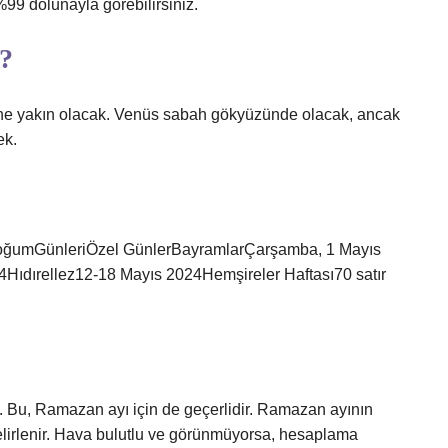
9 dolunayla görebilirsiniz.
n?
irine yakın olacak. Venüs sabah gökyüzünde olacak, ancak
ek.
oğumGünleriÖzel GünlerBayramlarÇarşamba, 1 Mayıs
dırellez12-18 Mayıs 2024Hemşireler Haftası70 satır
lâl). Bu, Ramazan ayı için de geçerlidir. Ramazan ayının
elirlenir. Hava bulutlu ve görünmüyorsa, hesaplama