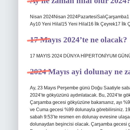
Ay ne zaman hilal olur 2024
Nisan 2024Nisan 2024PazartesiSalıÇarşamba1 
Ay10 Yeni Hilal15 Yeni Hilal16 İlk Çeyrek17 İlk 
17 Mayıs 2024’te ne olacak?
17 MAYIS 2024 DÜNYA HİPERTONİYUM GÜNÜ1
2024 Mayıs ayi dolunay ne 
Ay, 23 Mayıs Perşembe günü Doğu Saatiyle saba
2024’te gökyüzünü aydınlatacak. Bu, 2024’te gö
Çarşamba gecesi gökyüzüne bakarsanız, ayı %9
ve Cuma gecesi %99 dolunayla görebilirsiniz. 
sabah 9:53’te resmen en dolunay evresine ulaşa
dolunaydan beşincisi olacak. Çarşamba gecesi 