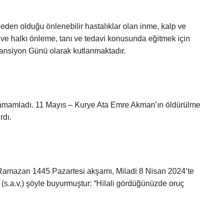
en olduğu önlenebilir hastalıklar olan inme, kalp ve
k ve halkı önleme, tanı ve tedavi konusunda eğitmek için
ansiyon Günü olarak kutlanmaktadır.
 tamamladı. 11 Mayıs – Kurye Ata Emre Akman’ın öldürülme
rdı.
29 Ramazan 1445 Pazartesi akşamı, Miladi 8 Nisan 2024’te
(s.a.v.) şöyle buyurmuştur: “Hilali gördüğünüzde oruç