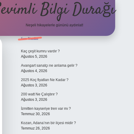
evimli Bilgi Durağı
Neşeli hikayelerle gününü aydınlat!
Sidebar
Son Yazılar
vdcasino güncel
Kaç çeşit kumru vardır ?
Ağustos 5, 2026
Avangart sanatçı ne anlama gelir ?
Ağustos 4, 2026
2025 Koç fiyatları Ne Kadar ?
Ağustos 3, 2026
200 watt Ne Çalıştırır ?
Ağustos 3, 2026
İzmitten kayseriye tren var mı ?
Temmuz 30, 2026
Kozan, Adana’nın bir ilçesi midir ?
Temmuz 26, 2026