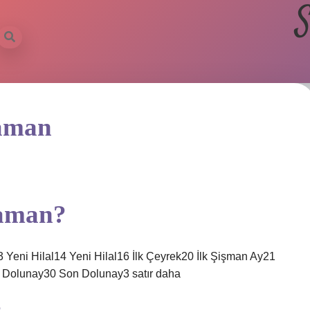
S
Zaman
zaman?
eni Hilal14 Yeni Hilal16 İlk Çeyrek20 İlk Şişman Ay21
 Dolunay30 Son Dolunay3 satır daha