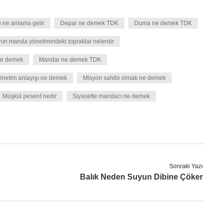
ne anlama gelir
Depar ne demek TDK
Duma ne demek TDK
anın manda yönetimindeki topraklar nelerdir
ne demek
Mandar ne demek TDK
önetim anlayışı ne demek
Misyon sahibi olmak ne demek
Müşkül pesent nedir
Siyasette mandacı ne demek
Sonraki Yazı
Balık Neden Suyun Dibine Çöker