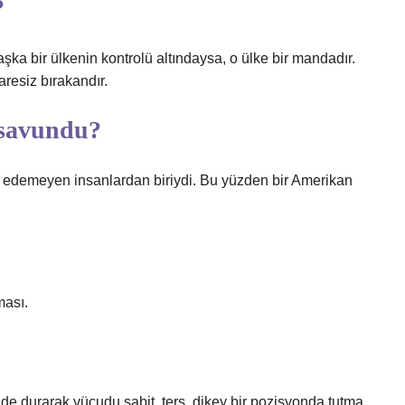
?
şka bir ülkenin kontrolü altındaysa, o ülke bir mandadır.
resiz bırakandır.
 savundu?
al edemeyen insanlardan biriydi. Bu yüzden bir Amerikan
ması.
inde durarak vücudu sabit, ters, dikey bir pozisyonda tutma