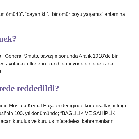
un ömürlü”, “dayanıklı”, “bir ömür boyu yaşamış” anlamına
mek?
kalı General Smuts, savaşın sonunda Aralık 1918’de bir
en ayrılacak ülkelerin, kendilerini yönetebilene kadar
u.
ede reddedildi?
sinin Mustafa Kemal Paşa önderliğinde kurumsallaştırıldığı
ngresi’nin 100. yıl dönümünde; “BAĞLILIK VE SAHİPLİK
açan kurtuluş ve kuruluş mücadelesi kahramanlarını