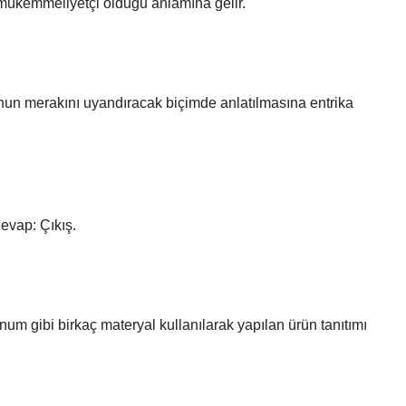
 ve mükemmeliyetçi olduğu anlamına gelir.
nun merakını uyandıracak biçimde anlatılmasına entrika
evap: Çıkış.
unum gibi birkaç materyal kullanılarak yapılan ürün tanıtımı