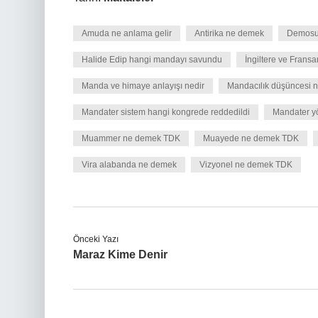
Amuda ne anlama gelir
Antirika ne demek
Demosu 
Halide Edip hangi mandayı savundu
İngiltere ve Frans
Manda ve himaye anlayışı nedir
Mandacılık düşüncesi 
Mandater sistem hangi kongrede reddedildi
Mandater y
Muammer ne demek TDK
Muayede ne demek TDK
Vira alabanda ne demek
Vizyonel ne demek TDK
Önceki Yazı
Maraz Kime Denir