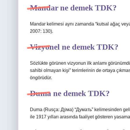
Mandar ne demek TDK?
Mandar kelimesi aynı zamanda “kutsal ağaç veya 
2007: 130).
Vizyonel ne demek TDK?
Sözlükte görünen vizyonun ilk anlamı görünümdü
sahibi olmayan kişi” terimlerinin de ortaya çıkmas
öngörüdür.
Duma ne demek TDK?
Duma (Rusça: Ду́ма) “Думать” kelimesinden geli
ile 1917 yılları arasında faaliyet gösteren yasam