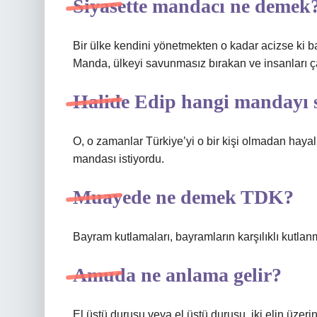
Siyasette mandacı ne demek
Bir ülke kendini yönetmekten o kadar acizse ki ba
Manda, ülkeyi savunmasız bırakan ve insanları ça
Halide Edip hangi mandayı
O, o zamanlar Türkiye’yi o bir kişi olmadan hay
mandası istiyordu.
Muayede ne demek TDK?
Bayram kutlamaları, bayramların karşılıklı kutlan
Amuda ne anlama gelir?
El üstü duruşu veya el üstü duruşu, iki elin üzer