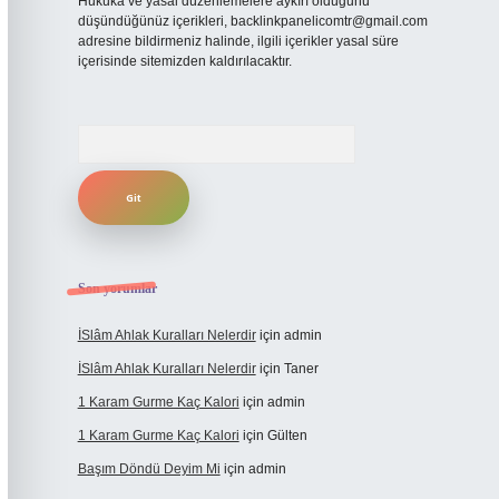
Hukuka ve yasal düzenlemelere aykırı olduğunu
düşündüğünüz içerikleri,
backlinkpanelicomtr@gmail.com
adresine bildirmeniz halinde, ilgili içerikler yasal süre
içerisinde sitemizden kaldırılacaktır.
Arama
Son yorumlar
İSlâm Ahlak Kuralları Nelerdir
için
admin
İSlâm Ahlak Kuralları Nelerdir
için
Taner
1 Karam Gurme Kaç Kalori
için
admin
1 Karam Gurme Kaç Kalori
için
Gülten
Başım Döndü Deyim Mi
için
admin