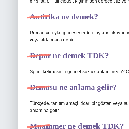
bir sıfattır. “Fullicious”, kişinin son derece titiz
Antirika ne demek?
Roman ve öykü gibi eserlerde olayların okuyucu
veya aldatmaca denir.
Depar ne demek TDK?
Sprint kelimesinin güncel sözlük anlamı nedir? C
Demosu ne anlama gelir?
Türkçede, tanıtım amaçlı ticari bir gösteri veya s
anlamına gelir.
Muammer ne demek TDK?