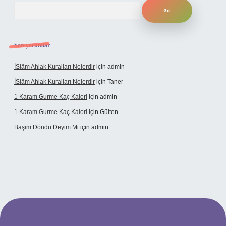
Arama
Son yorumlar
İSlâm Ahlak Kuralları Nelerdir
için
admin
İSlâm Ahlak Kuralları Nelerdir
için
Taner
1 Karam Gurme Kaç Kalori
için
admin
1 Karam Gurme Kaç Kalori
için
Gülten
Başım Döndü Deyim Mi
için
admin
cel giriş