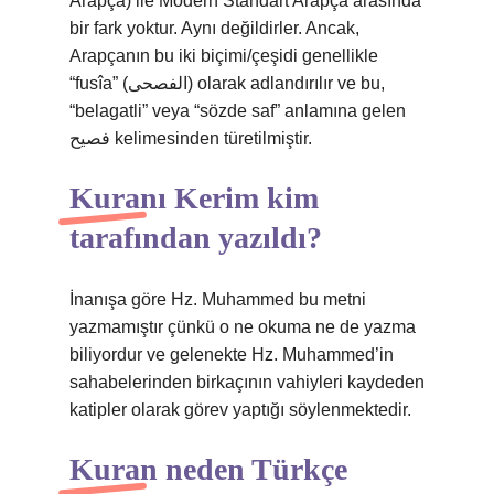
Arapça) ile Modern Standart Arapça arasında
bir fark yoktur. Aynı değildirler. Ancak,
Arapçanın bu iki biçimi/çeşidi genellikle
“fusîa” (الفصحى) olarak adlandırılır ve bu,
“belagatli” veya “sözde saf” anlamına gelen
فصيح kelimesinden türetilmiştir.
Kuranı Kerim kim
tarafından yazıldı?
İnanışa göre Hz. Muhammed bu metni
yazmamıştır çünkü o ne okuma ne de yazma
biliyordur ve gelenekte Hz. Muhammed’in
sahabelerinden birkaçının vahiyleri kaydeden
katipler olarak görev yaptığı söylenmektedir.
Kuran neden Türkçe