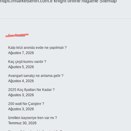
https://marketsenin.com.tr
knight online
nttgame
Sitemap
Sidebar
Son Yazılar
Kalp krizi anında evde ne yapılmalı ?
Ağustos 7, 2026
Kaç çeşit kumru vardır ?
Ağustos 5, 2026
Avangart sanatçı ne anlama gelir ?
Ağustos 4, 2026
2025 Koç fiyatları Ne Kadar ?
Ağustos 3, 2026
200 watt Ne Çalıştırır ?
Ağustos 3, 2026
İzmitten kayseriye tren var mı ?
Temmuz 30, 2026