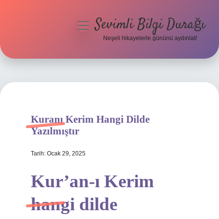
Sevimli Bilgi Durağı
menüyü
aç
Neşeli hikayelerle gününü aydınlat!
Anasayfa
Gizlilik Politikası
Yasal Uyarı
Kuranı Kerim Hangi Dilde
Hakkımızda
Yazılmıştır
Tarih: Ocak 29, 2025
Kur’an-ı Kerim
hangi dilde