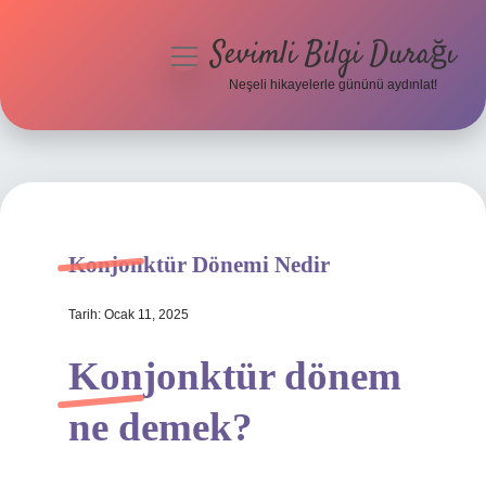
Sevimli Bilgi Durağı
menüyü
aç
Neşeli hikayelerle gününü aydınlat!
Anasayfa
Gizlilik Politikası
Yasal Uyarı
Konjonktür Dönemi Nedir
Hakkımızda
Tarih: Ocak 11, 2025
Konjonktür dönem
ne demek?