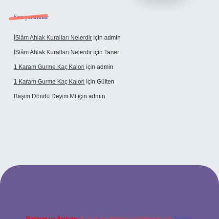
Son yorumlar
İSlâm Ahlak Kuralları Nelerdir
için
admin
İSlâm Ahlak Kuralları Nelerdir
için
Taner
1 Karam Gurme Kaç Kalori
için
admin
1 Karam Gurme Kaç Kalori
için
Gülten
Başım Döndü Deyim Mi
için
admin
 güncel giriş