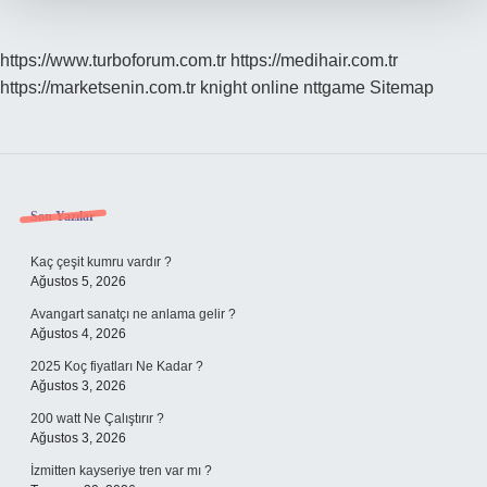
https://www.turboforum.com.tr
https://medihair.com.tr
https://marketsenin.com.tr
knight online
nttgame
Sitemap
Sidebar
Son Yazılar
Kaç çeşit kumru vardır ?
Ağustos 5, 2026
Avangart sanatçı ne anlama gelir ?
Ağustos 4, 2026
2025 Koç fiyatları Ne Kadar ?
Ağustos 3, 2026
200 watt Ne Çalıştırır ?
Ağustos 3, 2026
İzmitten kayseriye tren var mı ?