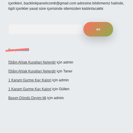
içerikleri,
backlinkpanelicomtr@gmail.com
adresine bildirmeniz halinde,
ilgili içerikler yasal süre içerisinde sitemizden kaldırılacaktır.
Arama
Son yorumlar
İSlâm Ahlak Kuralları Nelerdir
için
admin
İSlâm Ahlak Kuralları Nelerdir
için
Taner
1 Karam Gurme Kaç Kalori
için
admin
1 Karam Gurme Kaç Kalori
için
Gülten
Başım Döndü Deyim Mi
için
admin