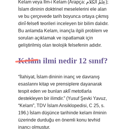
Kelam veya İlm-i Kelam (Arapça: عِلْمُ الْكَلَام‎);
İslam dininin doktrinel meselelerini ele alan
ve bu çerçevede tarih boyunca ortaya çıkmış
dinî-felsefi teorileri inceleyen bir bilim dalıdır.
Bu anlamda Kelam, inançla ilgili problem ve
soruları açıklamak ve ispatlamak için
geliştirilmiş olan teolojik felsefenin adıdır.
Kelâm ilmi nedir 12 sınıf?
“İlahiyat, İslam dininin inanç ve davranış
esaslarını kitap ve prensiplere dayanarak
tespit eden ve bunları aklî metotlarla
destekleyen bir ilimdir.” (Yusuf Şevki Yavuz,
“Kelam”, TDV İslam Ansiklopedisi, C 25, s.
196.) İslam düşünce tarihinde kelam ilminin
üzerinde durduğu en önemli konu tevhid
inancı olmuştur.