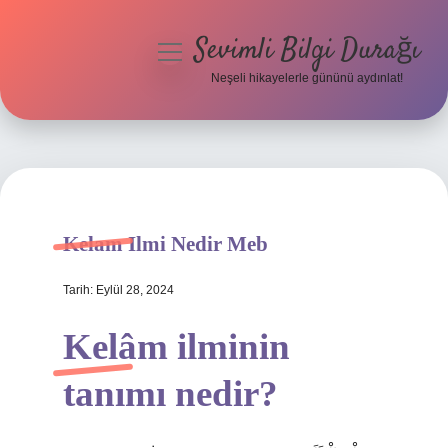
Sevimli Bilgi Durağı
menüyü
aç
Neşeli hikayelerle gününü aydınlat!
Anasayfa
Gizlilik Politikası
Yasal Uyarı
Kelam Ilmi Nedir Meb
Hakkımızda
Tarih: Eylül 28, 2024
Kelâm ilminin
tanımı nedir?