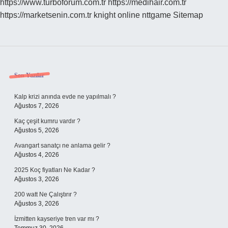
https://www.turboforum.com.tr
https://medihair.com.tr
https://marketsenin.com.tr
knight online
nttgame
Sitemap
Sidebar
Son Yazılar
Kalp krizi anında evde ne yapılmalı ?
Ağustos 7, 2026
Kaç çeşit kumru vardır ?
Ağustos 5, 2026
Avangart sanatçı ne anlama gelir ?
Ağustos 4, 2026
2025 Koç fiyatları Ne Kadar ?
Ağustos 3, 2026
200 watt Ne Çalıştırır ?
Ağustos 3, 2026
İzmitten kayseriye tren var mı ?