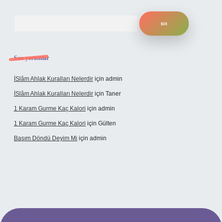
Arama
Son yorumlar
İSlâm Ahlak Kuralları Nelerdir
için
admin
İSlâm Ahlak Kuralları Nelerdir
için
Taner
1 Karam Gurme Kaç Kalori
için
admin
1 Karam Gurme Kaç Kalori
için
Gülten
Başım Döndü Deyim Mi
için
admin
o güncel giriş