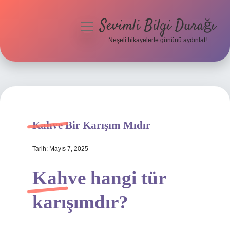
Sevimli Bilgi Durağı
menüyü
aç
Neşeli hikayelerle gününü aydınlat!
Anasayfa
Gizlilik Politikası
Yasal Uyarı
Kahve Bir Karışım Mıdır
Hakkımızda
Tarih: Mayıs 7, 2025
Kahve hangi tür
karışımdır?