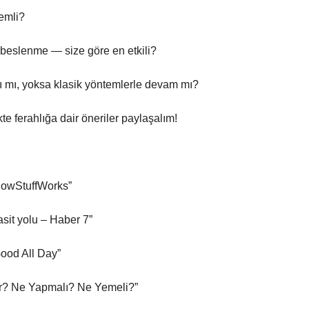
nemli?
 beslenme — size göre en etkili?
lı mı, yoksa klasik yöntemlerle devam mı?
te ferahlığa dair öneriler paylaşalım!
 HowStuffWorks”
sit yolu – Haber 7”
Good All Day”
ir? Ne Yapmalı? Ne Yemeli?”