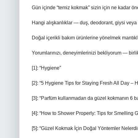
Gün içinde “temiz kokmak” sizin için ne kadar ö
Hangi alışkanlıklar — duş, deodorant, giysi veya
Doğal içerikli bakım ürünlerine yönelmek mantık
Yorumlarınızı, deneyimlerinizi bekliyorum — birlik
[1]: “Hygiene”
[2]: “5 Hygiene Tips for Staying Fresh All Day –
[3]: “Parfüm kullanmadan da güzel kokmanın 6 ba
[4]: “How to Shower Properly: Tips for Smelling 
[5]: “Güzel Kokmak İçin Doğal Yöntemler Nelerd