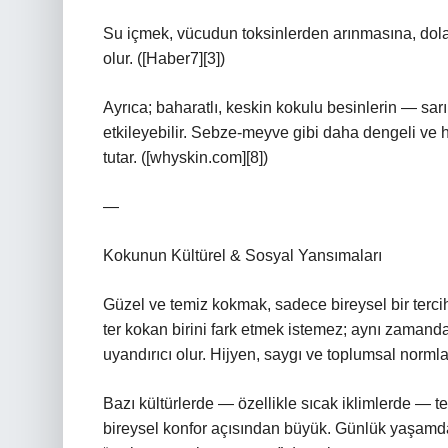
Su içmek, vücudun toksinlerden arınmasına, dolay
olur. ([Haber7][3])
Ayrıca; baharatlı, keskin kokulu besinlerin — sa
etkileyebilir. Sebze‑meyve gibi daha dengeli ve h
tutar. ([whyskin.com][8])
—
Kokunun Kültürel & Sosyal Yansımaları
Güzel ve temiz kokmak, sadece bireysel bir tercih
ter kokan birini fark etmek istemez; aynı zamanda
uyandırıcı olur. Hijyen, saygı ve toplumsal normlarl
Bazı kültürlerde — özellikle sıcak iklimlerde — 
bireysel konfor açısından büyük. Günlük yaşam