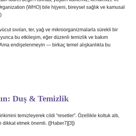
rganization (WHO) bile hijyeni, bireysel sağlık ve kamusal
)
ücut sıvıları, ter, yağ ve mikroorganizmalarla sürekli bir
oyunca bu etkileşim, eğer düzenli temizlik ve bakım
 Ama endişelenmeyin — birkaç temel alışkanlıkla bu
lın: Duş & Temizlik
imini temizleyerek cildi “resetler”. Özellikle koltuk altı,
e dikkat etmek önemli. ([Haber7][3])