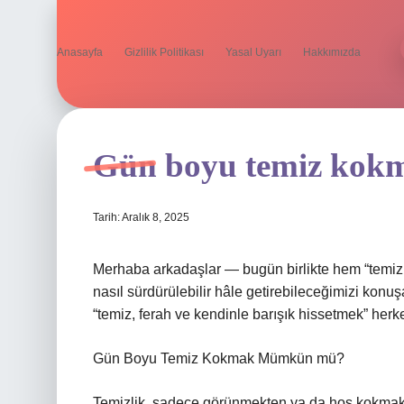
Anasayfa
Gizlilik Politikası
Yasal Uyarı
Hakkımızda
Gün boyu temiz kokm
Tarih: Aralık 8, 2025
Merhaba arkadaşlar — bugün birlikte hem “temiz
nasıl sürdürülebilir hâle getirebileceğimizi konu
“temiz, ferah ve kendinle barışık hissetmek” herk
Gün Boyu Temiz Kokmak Mümkün mü?
Temizlik, sadece görünmekten ya da hoş kokmakta