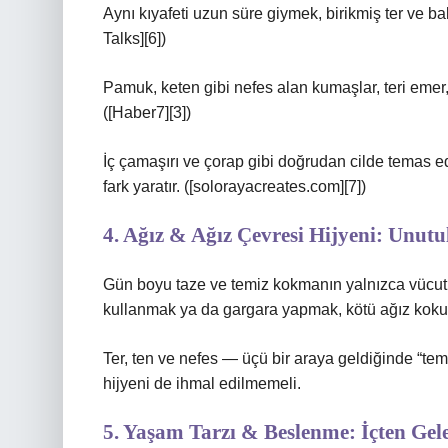
Aynı kıyafeti uzun süre giymek, birikmiş ter ve b
Talks][6])
Pamuk, keten gibi nefes alan kumaşlar, teri emer,
([Haber7][3])
İç çamaşırı ve çorap gibi doğrudan cilde temas e
fark yaratır. ([solorayacreates.com][7])
4. Ağız & Ağız Çevresi Hijyeni: Unu
Gün boyu taze ve temiz kokmanın yalnızca vücutla d
kullanmak ya da gargara yapmak, kötü ağız kokular
Ter, ten ve nefes — üçü bir araya geldiğinde “tem
hijyeni de ihmal edilmemeli.
5. Yaşam Tarzı & Beslenme: İçten Gel