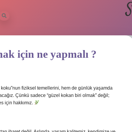
S
ak için ne yapmalı ?
 koku”nun fiziksel temellerini, hem de günlük yaşamda
şacağız. Çünkü sadece “güzel kokan biri olmak” değil;
es için hakkımız.
n ibaret değil. Aslında, yaşam kalitemiz, kendimize ve