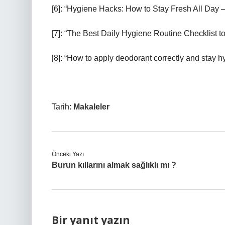
[6]: “Hygiene Hacks: How to Stay Fresh All Day –
[7]: “The Best Daily Hygiene Routine Checklist t
[8]: “How to apply deodorant correctly and stay hy
Tarih:
Makaleler
Önceki Yazı
Burun kıllarını almak sağlıklı mı ?
Bir yanıt yazın