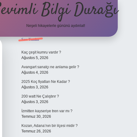
evimli Bilgi Durağı
Neşeli hikayelerle gününü aydınlat!
Sidebar
Son Yazılar
vdcasino günc
Kaç çeşit kumru vardır ?
Ağustos 5, 2026
Avangart sanatçı ne anlama gelir ?
Ağustos 4, 2026
2025 Koç fiyatları Ne Kadar ?
Ağustos 3, 2026
200 watt Ne Çalıştırır ?
Ağustos 3, 2026
İzmitten kayseriye tren var mı ?
Temmuz 30, 2026
Kozan, Adana’nın bir ilçesi midir ?
Temmuz 26, 2026