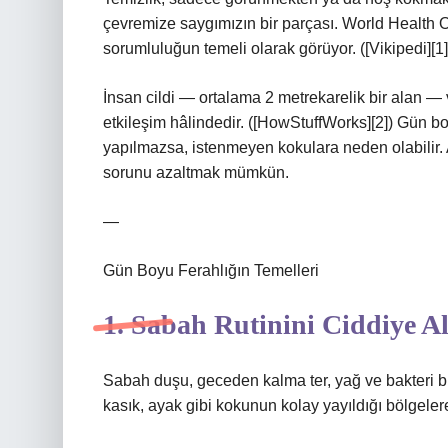
çevremize saygımızın bir parçası. World Health O
sorumluluğun temeli olarak görüyor. ([Vikipedi][1]
İnsan cildi — ortalama 2 metrekarelik bir alan — v
etkileşim hâlindedir. ([HowStuffWorks][2]) Gün b
yapılmazsa, istenmeyen kokulara neden olabilir.
sorunu azaltmak mümkün.
—
Gün Boyu Ferahlığın Temelleri
1. Sabah Rutinini Ciddiye A
Sabah duşu, geceden kalma ter, yağ ve bakteri birik
kasık, ayak gibi kokunun kolay yayıldığı bölgeler