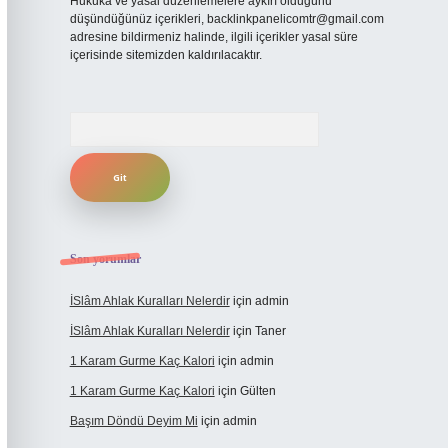
Hukuka ve yasal düzenlemelere aykırı olduğunu
düşündüğünüz içerikleri,
backlinkpanelicomtr@gmail.com
adresine bildirmeniz halinde, ilgili içerikler yasal süre
içerisinde sitemizden kaldırılacaktır.
Arama
Son yorumlar
İSlâm Ahlak Kuralları Nelerdir
için
admin
İSlâm Ahlak Kuralları Nelerdir
için
Taner
1 Karam Gurme Kaç Kalori
için
admin
1 Karam Gurme Kaç Kalori
için
Gülten
Başım Döndü Deyim Mi
için
admin