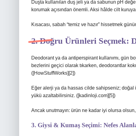
Duşta kullanılan duş jeli ya da sabunun pH değeri
korumak açısından önemli. Aksi hâlde cilt kuruyabil
Kısacası, sabah “temiz ve hazır” hissetmek günün 
2. Doğru Ürünleri Seçmek: D
Deodorant ya da antiperspirant kullanımı, gün boy
bezlerini geçici olarak tıkarken, deodorantlar ko
([HowStuffWorks][2])
Eğer alerji ya da hassas cilde sahipseniz; doğal i
yükü azaltabilirsiniz. ([kadinloji.com][5])
Ancak unutmayın: ürün ne kadar iyi olursa olsun, 
3. Giysi & Kumaş Seçimi: Nefes Alan