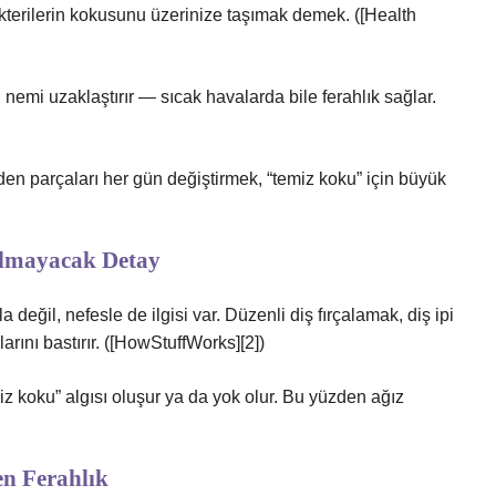
akterilerin kokusunu üzerinize taşımak demek. ([Health
 nemi uzaklaştırır — sıcak havalarda bile ferahlık sağlar.
den parçaları her gün değiştirmek, “temiz koku” için büyük
tulmayacak Detay
eğil, nefesle de ilgisi var. Düzenli diş fırçalamak, diş ipi
ını bastırır. ([HowStuffWorks][2])
iz koku” algısı oluşur ya da yok olur. Bu yüzden ağız
en Ferahlık