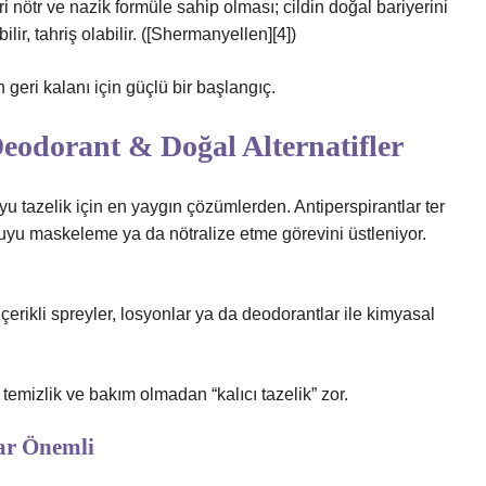
 nötr ve nazik formüle sahip olması; cildin doğal bariyerini
ir, tahriş olabilir. ([Shermanyellen][4])
geri kalanı için güçlü bir başlangıç.
eodorant & Doğal Alternatifler
u tazelik için en yaygın çözümlerden. Antiperspirantlar ter
kuyu maskeleme ya da nötralize etme görevini üstleniyor.
çerikli spreyler, losyonlar ya da deodorantlar ile kimyasal
temizlik ve bakım olmadan “kalıcı tazelik” zor.
lar Önemli