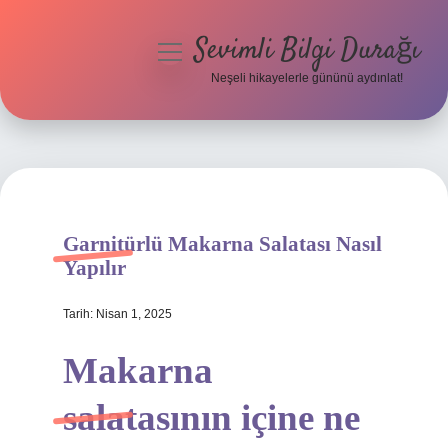
Sevimli Bilgi Durağı
menüyü
aç
Neşeli hikayelerle gününü aydınlat!
Anasayfa
Gizlilik Politikası
Yasal Uyarı
Garnitürlü Makarna Salatası Nasıl
Hakkımızda
Yapılır
Tarih: Nisan 1, 2025
Makarna
salatasının içine ne