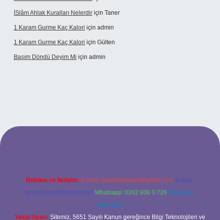
İSlâm Ahlak Kuralları Nelerdir
için
Taner
1 Karam Gurme Kaç Kalori
için
admin
1 Karam Gurme Kaç Kalori
için
Gülten
Başım Döndü Deyim Mi
için
admin
el giriş
Reklam ve İletişim:
E-mail:
backlinkpaneli@gmail.com
Teams:
forumhizmeti@gmail.com
Whatsapp: 0262 606 0 726
Telegram:
@karabul
Yasal Uyarı:
Sitemiz, 5651 Sayılı Kanun gereğince Bilgi Teknolojileri ve