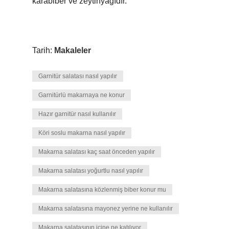
karabiber ve zeytinyağıdır.
Tarih:
Makaleler
Garnitür salatası nasıl yapılır
Garnitürlü makarnaya ne konur
Hazır garnitür nasıl kullanılır
Köri soslu makarna nasıl yapılır
Makarna salatası kaç saat önceden yapılır
Makarna salatası yoğurtlu nasıl yapılır
Makarna salatasına közlenmiş biber konur mu
Makarna salatasına mayonez yerine ne kullanılır
Makarna salatasının içine ne katılıyor