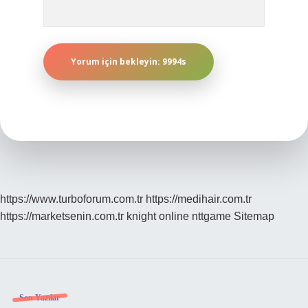
https://www.turboforum.com.tr
https://medihair.com.tr
https://marketsenin.com.tr
knight online
nttgame
Sitemap
Sidebar
Son Yazılar