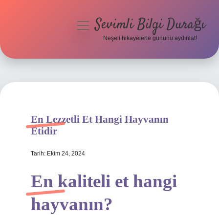
Sevimli Bilgi Durağı
menüyü
aç
Neşeli hikayelerle gününü aydınlat!
Anasayfa
Gizlilik Politikası
Yasal Uyarı
En Lezzetli Et Hangi Hayvanın
Hakkımızda
Etidir
Tarih: Ekim 24, 2024
En kaliteli et hangi
hayvanın?