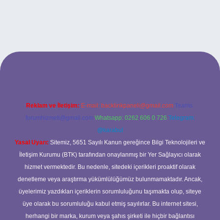
güncel giriş
Reklam ve İletişim:
E-mail:
backlinkpaneli@gmail.com
Teams:
forumhizmeti@gmail.com
Whatsapp: 0262 606 0 726
Telegram:
@karabul
Yasal Uyarı:
Sitemiz, 5651 Sayılı Kanun gereğince Bilgi Teknolojileri ve
İletişim Kurumu (BTK) tarafından onaylanmış bir Yer Sağlayıcı olarak
hizmet vermektedir. Bu nedenle, sitedeki içerikleri proaktif olarak
denetleme veya araştırma yükümlülüğümüz bulunmamaktadır. Ancak,
üyelerimiz yazdıkları içeriklerin sorumluluğunu taşımakta olup, siteye
üye olarak bu sorumluluğu kabul etmiş sayılırlar. Bu internet sitesi,
herhangi bir marka, kurum veya şahıs şirketi ile hiçbir bağlantısı