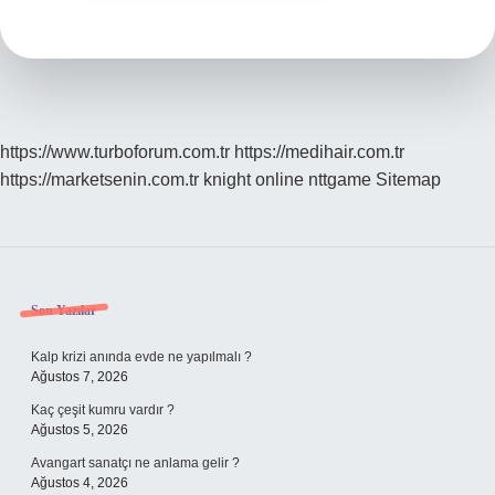
https://www.turboforum.com.tr
https://medihair.com.tr
https://marketsenin.com.tr
knight online
nttgame
Sitemap
Sidebar
Son Yazılar
Kalp krizi anında evde ne yapılmalı ?
Ağustos 7, 2026
Kaç çeşit kumru vardır ?
Ağustos 5, 2026
Avangart sanatçı ne anlama gelir ?
Ağustos 4, 2026