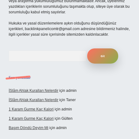
veya araştırma yükümlülüğümüz bulunmamaktadır. Ancak, üyelerimiz
yazdıkları içeriklerin sorumluluğunu taşımakta olup, siteye üye olarak bu
sorumluluğu kabul etmiş sayılırlar.
Hukuka ve yasal düzenlemelere aykırı olduğunu düşündüğünüz
içerikleri,
backlinkpanelicomtr@gmail.com
adresine bildirmeniz halinde,
ilgili içerikler yasal süre içerisinde sitemizden kaldırılacaktır.
Arama
Son yorumlar
İSlâm Ahlak Kuralları Nelerdir
için
admin
İSlâm Ahlak Kuralları Nelerdir
için
Taner
1 Karam Gurme Kaç Kalori
için
admin
1 Karam Gurme Kaç Kalori
için
Gülten
Başım Döndü Deyim Mi
için
admin