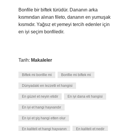
Bonfile bir biftek türüdür. Dananın arka
kısmından alınan fileto, dananın en yumuşak
kısmıdır. Yağsız et yemeyi tercih edenler için
en iyi seçim bonfiledir.
Tarih:
Makaleler
Biftek mi bonfile mi
Bonfile mi biftek mi
Dünyadaki en lezzetli et hangisi
En güzel et neyin etidir
En iyi dana eti hangisi
En iyi et hangi hayvandır
En iyi et şiş hangi etten olur
En kaliteli et hangi hayvanın
En kaliteli et nedir