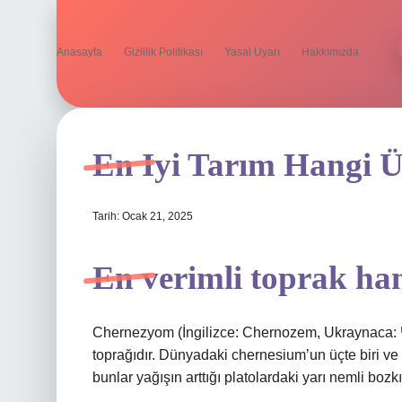
Anasayfa
Gizlilik Politikası
Yasal Uyarı
Hakkımızda
En Iyi Tarım Hangi Ü
Tarih: Ocak 21, 2025
En verimli toprak ha
Chernezyom (İngilizce: Chernozem, Ukraynaca:
toprağıdır. Dünyadaki chernesium’un üçte biri ve
bunlar yağışın arttığı platolardaki yarı nemli bozk