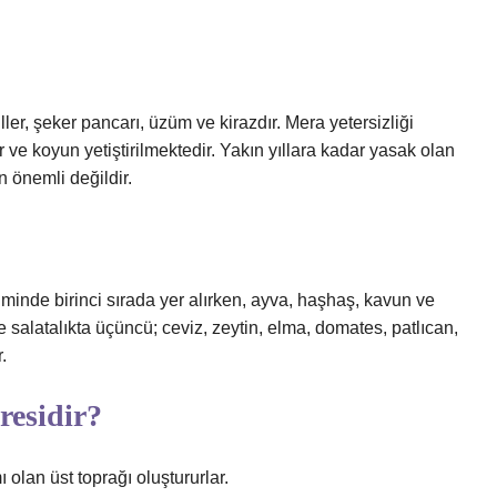
giller, şeker pancarı, üzüm ve kirazdır. Mera yetersizliği
r ve koyun yetiştirilmektedir. Yakın yıllara kadar yasak olan
n önemli değildir.
timinde birinci sırada yer alırken, ayva, haşhaş, kavun ve
ve salatalıkta üçüncü; ceviz, zeytin, elma, domates, patlıcan,
.
residir?
ı olan üst toprağı oluştururlar.