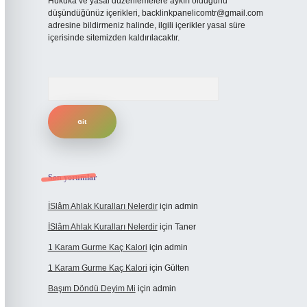
Hukuka ve yasal düzenlemelere aykırı olduğunu
düşündüğünüz içerikleri,
backlinkpanelicomtr@gmail.com
adresine bildirmeniz halinde, ilgili içerikler yasal süre
içerisinde sitemizden kaldırılacaktır.
Arama
Son yorumlar
İSlâm Ahlak Kuralları Nelerdir
için
admin
İSlâm Ahlak Kuralları Nelerdir
için
Taner
1 Karam Gurme Kaç Kalori
için
admin
1 Karam Gurme Kaç Kalori
için
Gülten
Başım Döndü Deyim Mi
için
admin