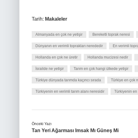
Tarih:
Makaleler
Almanyada en çok ne yetişir
Bereketli toprak neresi
Dünyanın en verimli toprakları nerededir
En verimli topr
Hollanda en çok ne üretir
Hollanda mucizesi nedir
İsrailde ne yetişir
Tarım en çok hangi ülkede yetişir
Türkiye dünyada tarımda kaçıncı sırada
Türkiye en çok n
Türkiyenin en verimli tarım alanı neresidir
Türkiyenin en 
Önceki Yazı
Tan Yeri Ağarması Imsak Mı Güneş Mi