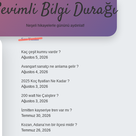
evimli Bilgi Durağı
Neşeli hikayelerle gününü aydınlat!
Sidebar
Son Yazılar
vdcasino günce
Kaç çeşit kumru vardır ?
Ağustos 5, 2026
Avangart sanatçı ne anlama gelir ?
Ağustos 4, 2026
2025 Koç fiyatları Ne Kadar ?
Ağustos 3, 2026
200 watt Ne Çalıştırır ?
Ağustos 3, 2026
İzmitten kayseriye tren var mı ?
Temmuz 30, 2026
Kozan, Adana’nın bir ilçesi midir ?
Temmuz 26, 2026