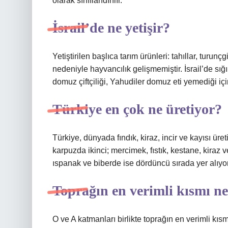
olarak sınıflandırılır.
İsrail’de ne yetişir?
Yetiştirilen başlıca tarım ürünleri: tahıllar, turunç
nedeniyle hayvancılık gelişmemiştir. İsrail’de sığı
domuz çiftçiliği, Yahudiler domuz eti yemediği içi
Türkiye en çok ne üretiyor?
Türkiye, dünyada fındık, kiraz, incir ve kayısı üre
karpuzda ikinci; mercimek, fıstık, kestane, kiraz 
ıspanak ve biberde ise dördüncü sırada yer alıyor
Toprağın en verimli kısmı ne
O ve A katmanları birlikte toprağın en verimli kısm