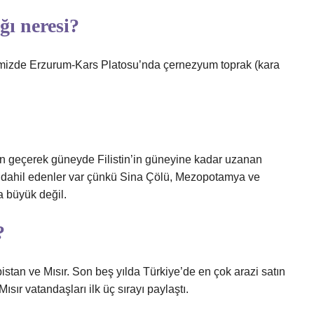
ğı neresi?
lkemizde Erzurum-Kars Platosu’nda çernezyum toprak (kara
n geçerek güneyde Filistin’in güneyine kadar uzanan
 de dahil edenler var çünkü Sina Çölü, Mezopotamya ve
a büyük değil.
?
istan ve Mısır. Son beş yılda Türkiye’de en çok arazi satın
sır vatandaşları ilk üç sırayı paylaştı.