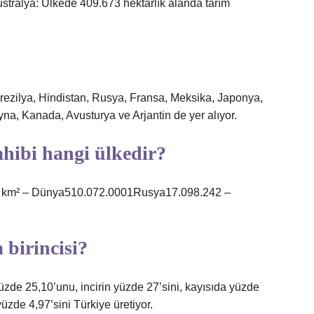
vustralya: Ülkede 409.673 hektarlık alanda tarım
Brezilya, Hindistan, Rusya, Fransa, Meksika, Japonya,
na, Kanada, Avusturya ve Arjantin de yer alıyor.
hibi hangi ülkedir?
an km² – Dünya510.072.0001Rusya17.098.242 –
birincisi?
yüzde 25,10’unu, incirin yüzde 27’sini, kayısıda yüzde
de 4,97’sini Türkiye üretiyor.