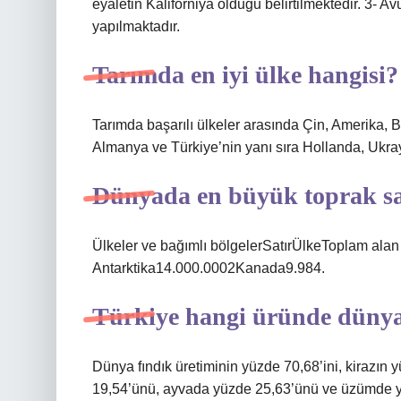
eyaletin Kaliforniya olduğu belirtilmektedir. 3- A
yapılmaktadır.
Tarımda en iyi ülke hangisi?
Tarımda başarılı ülkeler arasında Çin, Amerika, 
Almanya ve Türkiye’nin yanı sıra Hollanda, Ukray
Dünyada en büyük toprak sa
Ülkeler ve bağımlı bölgelerSatırÜlkeToplam al
Antarktika14.000.0002Kanada9.984.
Türkiye hangi üründe dünya 
Dünya fındık üretiminin yüzde 70,68’ini, kirazın 
19,54’ünü, ayvada yüzde 25,63’ünü ve üzümde yüz