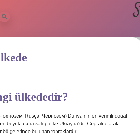
S
lkede
ngi ülkededir?
 Чорнозем, Rusça: Чернозём) Dünya’nın en verimli doğal
 en büyük alana sahip ülke Ukrayna’dır. Coğrafi olarak,
ır bölgelerinde bulunan topraklardır.