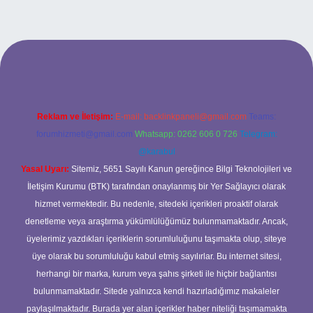
ncel giriş
Reklam ve İletişim:
E-mail:
backlinkpaneli@gmail.com
Teams:
forumhizmeti@gmail.com
Whatsapp: 0262 606 0 726
Telegram:
@karabul
Yasal Uyarı:
Sitemiz, 5651 Sayılı Kanun gereğince Bilgi Teknolojileri ve
İletişim Kurumu (BTK) tarafından onaylanmış bir Yer Sağlayıcı olarak
hizmet vermektedir. Bu nedenle, sitedeki içerikleri proaktif olarak
denetleme veya araştırma yükümlülüğümüz bulunmamaktadır. Ancak,
üyelerimiz yazdıkları içeriklerin sorumluluğunu taşımakta olup, siteye
üye olarak bu sorumluluğu kabul etmiş sayılırlar. Bu internet sitesi,
herhangi bir marka, kurum veya şahıs şirketi ile hiçbir bağlantısı
bulunmamaktadır. Sitede yalnızca kendi hazırladığımız makaleler
paylaşılmaktadır. Burada yer alan içerikler haber niteliği taşımamakta