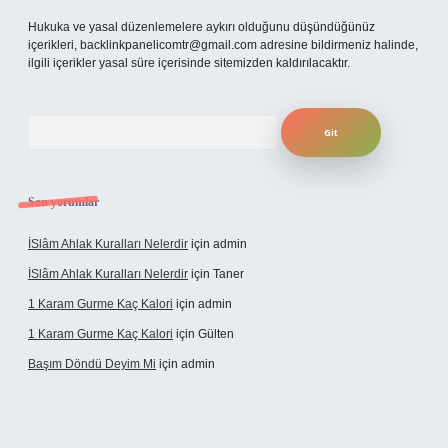
Hukuka ve yasal düzenlemelere aykırı olduğunu düşündüğünüz
içerikleri,
backlinkpanelicomtr@gmail.com
adresine bildirmeniz halinde,
ilgili içerikler yasal süre içerisinde sitemizden kaldırılacaktır.
Arama
Son yorumlar
İSlâm Ahlak Kuralları Nelerdir
için
admin
İSlâm Ahlak Kuralları Nelerdir
için
Taner
1 Karam Gurme Kaç Kalori
için
admin
1 Karam Gurme Kaç Kalori
için
Gülten
Başım Döndü Deyim Mi
için
admin