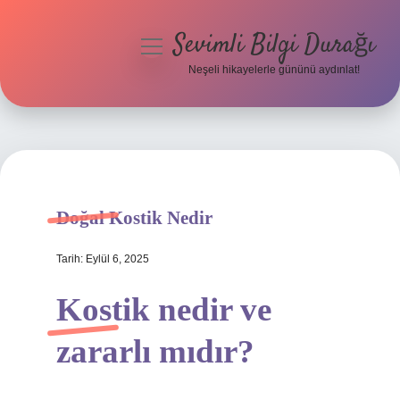
Sevimli Bilgi Durağı
menüyü
aç
Neşeli hikayelerle gününü aydınlat!
Anasayfa
Gizlilik Politikası
Yasal Uyarı
Doğal Kostik Nedir
Hakkımızda
Tarih: Eylül 6, 2025
Kostik nedir ve
zararlı mıdır?