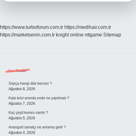
https://www.turboforum.com.tr
https://medihair.com.tr
https://marketsenin.com.tr
knight online
nttgame
Sitemap
Sidebar
Son Yazılar
Sırpça hangi dile benzer ?
Ağustos 8, 2026
Kalp krizi anında evde ne yapılmalı ?
Ağustos 7, 2026
Kaç çeşit kumru vardır ?
Ağustos 5, 2026
Avangart sanatçı ne anlama gelir ?
Ağustos 4, 2026