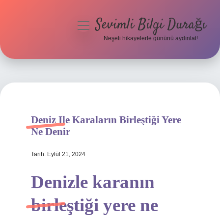
Sevimli Bilgi Durağı
menüyü
aç
Neşeli hikayelerle gününü aydınlat!
Anasayfa
Gizlilik Politikası
Yasal Uyarı
Deniz Ile Karaların Birleştiği Yere
Hakkımızda
Ne Denir
Tarih: Eylül 21, 2024
Denizle karanın
birleştiği yere ne