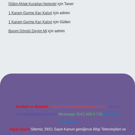
İSlâm Ahlak Kuralları Nelerdir
için
Taner
1 Karam Gurme Kaç Kalori
için
admin
1 Karam Gurme Kaç Kalori
için
Gülten
Başım Döndü Deyim Mi
için
admin
ncel giriş
Reklam ve İletişim:
E-mail:
backlinkpaneli@gmail.com
Teams:
forumhizmeti@gmail.com
Whatsapp: 0262 606 0 726
Telegram:
@karabul
Yasal Uyarı:
Sitemiz, 5651 Sayılı Kanun gereğince Bilgi Teknolojileri ve