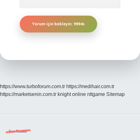
https://www.turboforum.com.tr
https://medihair.com.tr
https://marketsenin.com.tr
knight online
nttgame
Sitemap
Sidebar
Son Yazılar