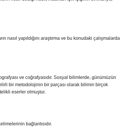
tların nasıl yapıldığını araştırma ve bu konudaki çalışmalarda
iyografyası ve coğrafyasıdır. Sosyal bilimlerde, günümüzün
lirli bir metodolojinin bir parçası olarak bilimin birçok
likli eserler olmuştur.
sça Cihān جهان “dünya” ve Farsça Numā نما kelimelerinin bağlantısıdır.