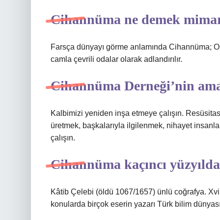
Cihannüma ne demek mimar
Farsça dünyayı görme anlamında Cihannüma; Osma
camla çevrili odalar olarak adlandırılır.
Cihannüma Derneği’nin ama
Kalbimizi yeniden inşa etmeye çalışın. Resüsita
üretmek, başkalarıyla ilgilenmek, nihayet insanlar 
çalışın.
Cihannüma kaçıncı yüzyılda
Kâtib Çelebi (öldü 1067/1657) ünlü coğrafya. Xvii
konularda birçok eserin yazarı Türk bilim dünyası