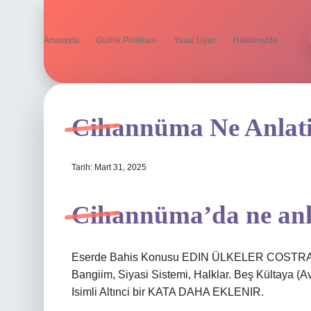
Anasayfa
Gizlilik Politikası
Yasal Uyarı
Hakkımızda
Cihannüma Ne Anlat
Tarih: Mart 31, 2025
Cihannüma’da ne anl
Eserde Bahis Konusu EDIN ÜLKELER COSTRAFI
Bangiim, Siyasi Sistemi, Halklar. Beş Kültaya (A
Isimli Altınci bir KATA DAHA EKLENIR.