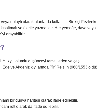
eya dolaylı olarak alanlarda kullanılır. Bir kişi Fezleeke
layı kısaltmalı ve özetle yazmalıdır. Her yemeğe, dava veya
’yi arayabiliriz.
r?
. Yüzyıl, olumlu düşünceyi temsil eden ve çeşitli
. Ege ve Akdeniz kıyılarında Pîrî Reis’in (960/1553 öldü)
mı bir dünya haritası olarak ifade edilebilir.
am roft olarak da ifade edilebilir.