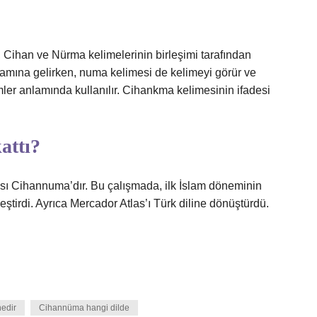
, Cihan ve Nürma kelimelerinin birleşimi tarafından
mına gelirken, numa kelimesi de kelimeyi görür ve
mler anlamında kullanılır. Cihankma kelimesinin ifadesi
attı?
ısı Cihannuma’dır. Bu çalışmada, ilk İslam döneminin
ştirdi. Ayrıca Mercador Atlas’ı Türk diline dönüştürdü.
edir
Cihannüma hangi dilde