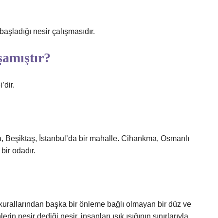
şladığı nesir çalışmasıdır.
şamıştır?
’dir.
 Beşiktaş, İstanbul’da bir mahalle. Cihankma, Osmanlı
bir odadır.
 kurallarından başka bir önleme bağlı olmayan bir düz ve
rin nesir dediği nesir, insanları ışık ışığının sınırlarıyla