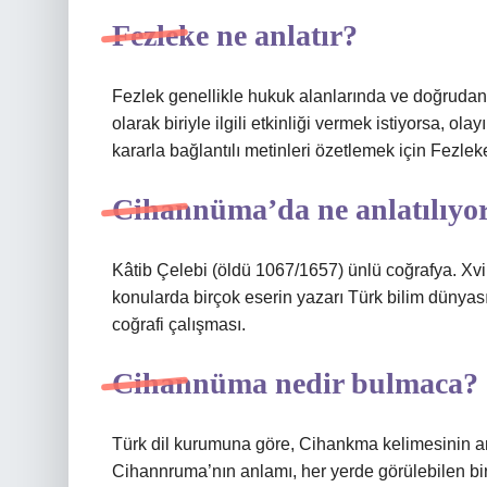
Fezleke ne anlatır?
Fezlek genellikle hukuk alanlarında ve doğrudan v
olarak biriyle ilgili etkinliği vermek istiyorsa, o
kararla bağlantılı metinleri özetlemek için Fezleke
Cihannüma’da ne anlatılıyo
Kâtib Çelebi (öldü 1067/1657) ünlü coğrafya. Xvii
konularda birçok eserin yazarı Türk bilim dünyası
coğrafi çalışması.
Cihannüma nedir bulmaca?
Türk dil kurumuna göre, Cihankma kelimesinin anla
Cihannruma’nın anlamı, her yerde görülebilen bir c