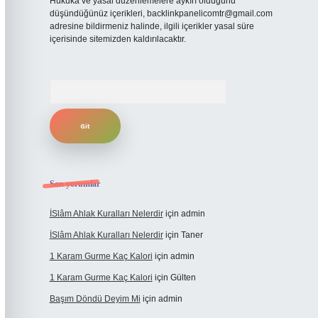
Hukuka ve yasal düzenlemelere aykırı olduğunu
düşündüğünüz içerikleri,
backlinkpanelicomtr@gmail.com
adresine bildirmeniz halinde, ilgili içerikler yasal süre
içerisinde sitemizden kaldırılacaktır.
Arama
Son yorumlar
İSlâm Ahlak Kuralları Nelerdir
için
admin
İSlâm Ahlak Kuralları Nelerdir
için
Taner
1 Karam Gurme Kaç Kalori
için
admin
1 Karam Gurme Kaç Kalori
için
Gülten
Başım Döndü Deyim Mi
için
admin