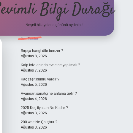
evimli Bilgi Durağı
Neşeli hikayelerle gününü aydınlat!
Sidebar
Son Yazılar
vdcasino günc
Sırpça hangi dile benzer ?
Ağustos 8, 2026
Kalp krizi anında evde ne yapılmalı ?
Ağustos 7, 2026
Kaç çeşit kumru vardır ?
Ağustos 5, 2026
Avangart sanatçı ne anlama gelir ?
Ağustos 4, 2026
2025 Koç fiyatları Ne Kadar ?
Ağustos 3, 2026
200 watt Ne Çalıştırır ?
Ağustos 3, 2026