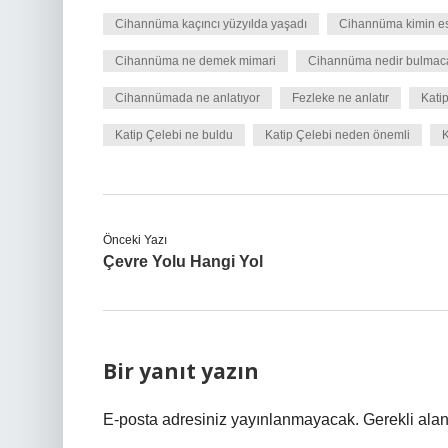
Cihannüma kaçıncı yüzyılda yaşadı
Cihannüma kimin es
Cihannüma ne demek mimari
Cihannüma nedir bulmac
Cihannümada ne anlatıyor
Fezleke ne anlatır
Katip
Katip Çelebi ne buldu
Katip Çelebi neden önemli
K
Önceki Yazı
Çevre Yolu Hangi Yol
Bir yanıt yazın
E-posta adresiniz yayınlanmayacak.
Gerekli ala