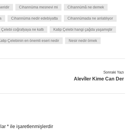
eridir
Cihannüma mesnevi mi
Cihannümâ ne demek
a
Cihannüma nedir edebiyatta
Cihannümada ne anlatılıyor
 Çelebi coğrafyaya ne kattı
Katip Çelebi hangi çağda yaşamıştır
atip Çelebinin en önemli eseri nedir
Nesir nedir örnek
Sonraki Yazı
Alevîler Kime Can Der
nlar
*
ile işaretlenmişlerdir