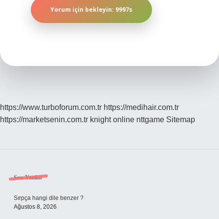
https://www.turboforum.com.tr
https://medihair.com.tr
https://marketsenin.com.tr
knight online
nttgame
Sitemap
Sidebar
Son Yazılar
Sırpça hangi dile benzer ?
Ağustos 8, 2026