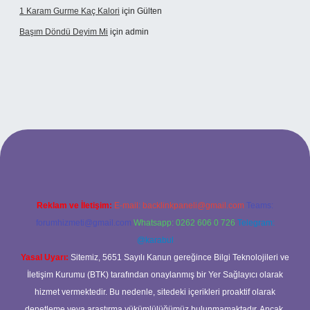
1 Karam Gurme Kaç Kalori
için
Gülten
Başım Döndü Deyim Mi
için
admin
sino güncel giriş
Reklam ve İletişim:
E-mail:
backlinkpaneli@gmail.com
Teams:
forumhizmeti@gmail.com
Whatsapp: 0262 606 0 726
Telegram:
@karabul
Yasal Uyarı:
Sitemiz, 5651 Sayılı Kanun gereğince Bilgi Teknolojileri ve
İletişim Kurumu (BTK) tarafından onaylanmış bir Yer Sağlayıcı olarak
hizmet vermektedir. Bu nedenle, sitedeki içerikleri proaktif olarak
denetleme veya araştırma yükümlülüğümüz bulunmamaktadır. Ancak,