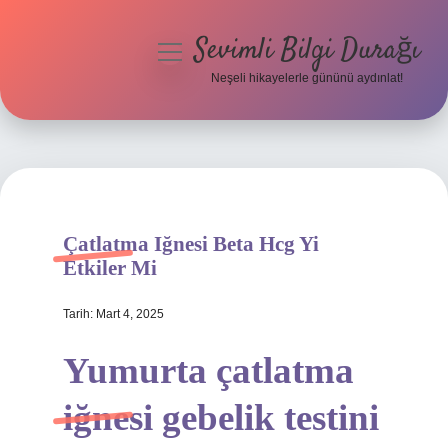
Sevimli Bilgi Durağı
menüyü
aç
Neşeli hikayelerle gününü aydınlat!
Anasayfa
Gizlilik Politikası
Yasal Uyarı
Çatlatma Iğnesi Beta Hcg Yi
Hakkımızda
Etkiler Mi
Tarih: Mart 4, 2025
Yumurta çatlatma
iğnesi gebelik testini