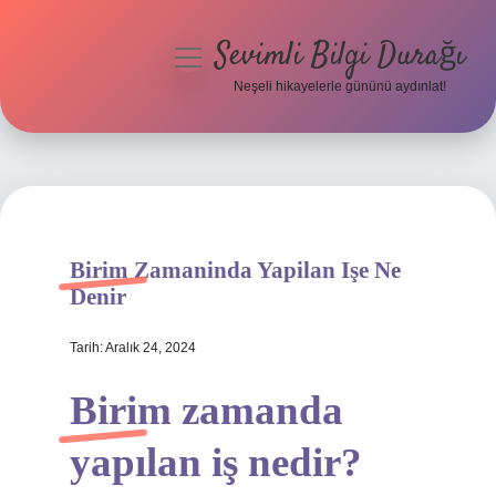
Sevimli Bilgi Durağı
menüyü
aç
Neşeli hikayelerle gününü aydınlat!
Anasayfa
Gizlilik Politikası
Yasal Uyarı
Birim Zamaninda Yapilan Işe Ne
Hakkımızda
Denir
Tarih: Aralık 24, 2024
Birim zamanda
yapılan iş nedir?