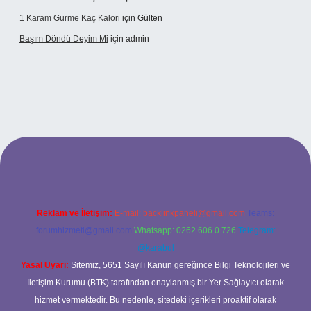
1 Karam Gurme Kaç Kalori
için
Gülten
Başım Döndü Deyim Mi
için
admin
üncel giriş
Reklam ve İletişim:
E-mail:
backlinkpaneli@gmail.com
Teams:
forumhizmeti@gmail.com
Whatsapp: 0262 606 0 726
Telegram:
@karabul
Yasal Uyarı:
Sitemiz, 5651 Sayılı Kanun gereğince Bilgi Teknolojileri ve
İletişim Kurumu (BTK) tarafından onaylanmış bir Yer Sağlayıcı olarak
hizmet vermektedir. Bu nedenle, sitedeki içerikleri proaktif olarak