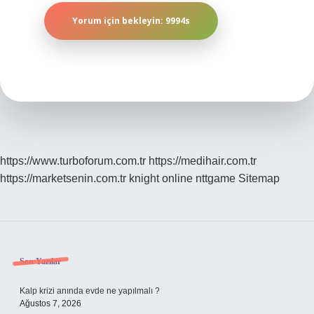
https://www.turboforum.com.tr
https://medihair.com.tr
https://marketsenin.com.tr
knight online
nttgame
Sitemap
Sidebar
Son Yazılar
Kalp krizi anında evde ne yapılmalı ?
Ağustos 7, 2026