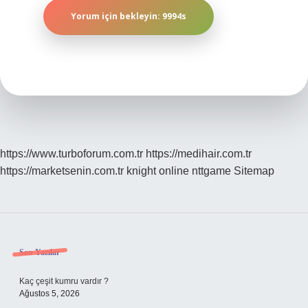
https://www.turboforum.com.tr
https://medihair.com.tr
https://marketsenin.com.tr
knight online
nttgame
Sitemap
Sidebar
Son Yazılar
Kaç çeşit kumru vardır ?
Ağustos 5, 2026