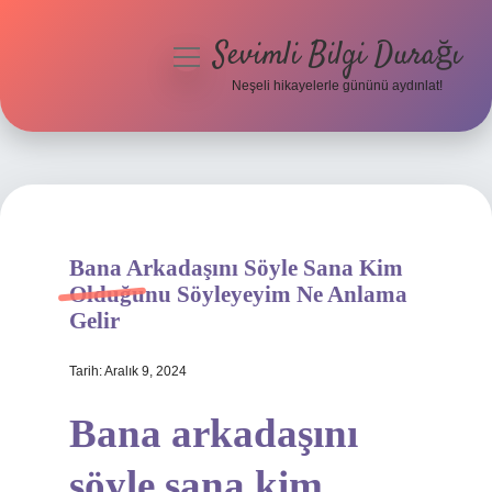
Sevimli Bilgi Durağı
menüyü
aç
Neşeli hikayelerle gününü aydınlat!
Anasayfa
Gizlilik Politikası
Yasal Uyarı
Bana Arkadaşını Söyle Sana Kim
Hakkımızda
Olduğunu Söyleyeyim Ne Anlama
Gelir
Tarih: Aralık 9, 2024
Bana arkadaşını
söyle sana kim