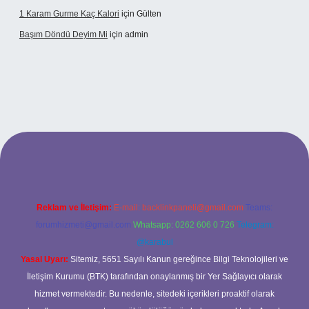
1 Karam Gurme Kaç Kalori
için
Gülten
Başım Döndü Deyim Mi
için
admin
ncel giriş
Reklam ve İletişim:
E-mail:
backlinkpaneli@gmail.com
Teams:
forumhizmeti@gmail.com
Whatsapp: 0262 606 0 726
Telegram:
@karabul
Yasal Uyarı:
Sitemiz, 5651 Sayılı Kanun gereğince Bilgi Teknolojileri ve
İletişim Kurumu (BTK) tarafından onaylanmış bir Yer Sağlayıcı olarak
hizmet vermektedir. Bu nedenle, sitedeki içerikleri proaktif olarak