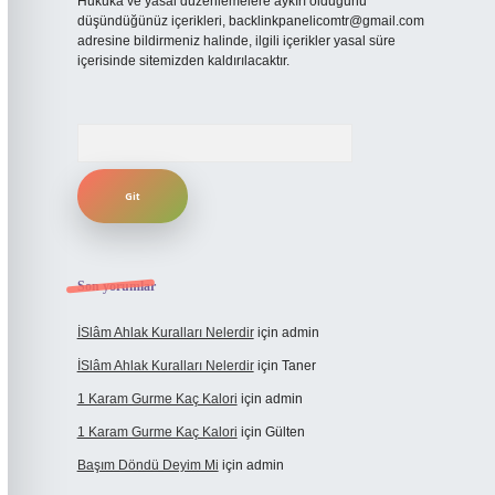
Hukuka ve yasal düzenlemelere aykırı olduğunu
düşündüğünüz içerikleri,
backlinkpanelicomtr@gmail.com
adresine bildirmeniz halinde, ilgili içerikler yasal süre
içerisinde sitemizden kaldırılacaktır.
Arama
Son yorumlar
İSlâm Ahlak Kuralları Nelerdir
için
admin
İSlâm Ahlak Kuralları Nelerdir
için
Taner
1 Karam Gurme Kaç Kalori
için
admin
1 Karam Gurme Kaç Kalori
için
Gülten
Başım Döndü Deyim Mi
için
admin