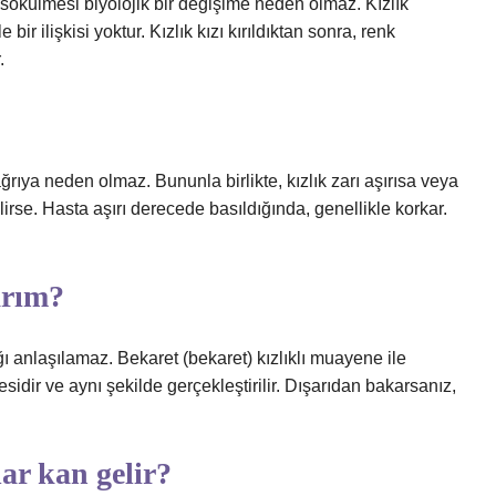
ün sökülmesi biyolojik bir değişime neden olmaz. Kızlık
ir ilişkisi yoktur. Kızlık kızı kırıldıktan sonra, renk
.
ve ağrıya neden olmaz. Bununla birlikte, kızlık zarı aşırısa veya
irse. Hasta aşırı derecede basıldığında, genellikle korkar.
arım?
lmadığı anlaşılamaz. Bekaret (bekaret) kızlıklı muayene ile
sidir ve aynı şekilde gerçekleştirilir. Dışarıdan bakarsanız,
dar kan gelir?