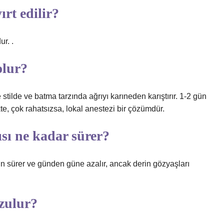
ırt edilir?
r. .
olur?
le stilde ve batma tarzında ağrıyı karıneden karıştırır. 1-2 gün
kte, çok rahatsızsa, lokal anestezi bir çözümdür.
sı ne kadar sürer?
gün sürer ve günden güne azalır, ancak derin gözyaşları
ozulur?