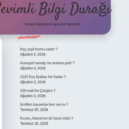
evimli Bilgi Durağı
Neşeli hikayelerle gününü aydınlat!
Sidebar
Son Yazılar
vdcasino gü
Kaç çeşit kumru vardır ?
Ağustos 5, 2026
Avangart sanatçı ne anlama gelir ?
Ağustos 4, 2026
2025 Koç fiyatları Ne Kadar ?
Ağustos 3, 2026
200 watt Ne Çalıştırır ?
Ağustos 3, 2026
İzmitten kayseriye tren var mı ?
Temmuz 30, 2026
Kozan, Adana’nın bir ilçesi midir ?
Temmuz 26, 2026