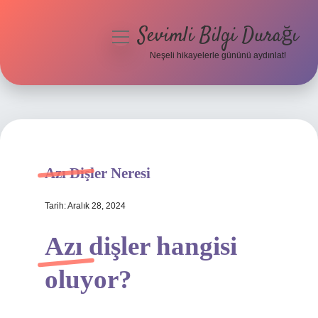
Sevimli Bilgi Durağı
menüyü
aç
Neşeli hikayelerle gününü aydınlat!
Anasayfa
Gizlilik Politikası
Yasal Uyarı
Azı Dişler Neresi
Hakkımızda
Tarih: Aralık 28, 2024
Azı dişler hangisi
oluyor?