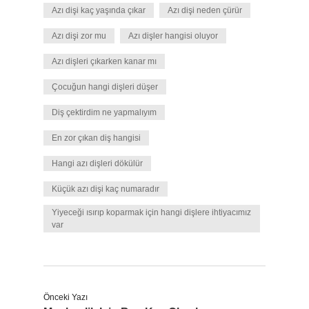
Azı dişi kaç yaşında çıkar
Azı dişi neden çürür
Azı dişi zor mu
Azı dişler hangisi oluyor
Azı dişleri çıkarken kanar mı
Çocuğun hangi dişleri düşer
Diş çektirdim ne yapmalıyım
En zor çıkan diş hangisi
Hangi azı dişleri dökülür
Küçük azı dişi kaç numaradır
Yiyeceği ısırıp koparmak için hangi dişlere ihtiyacımız
var
Önceki Yazı