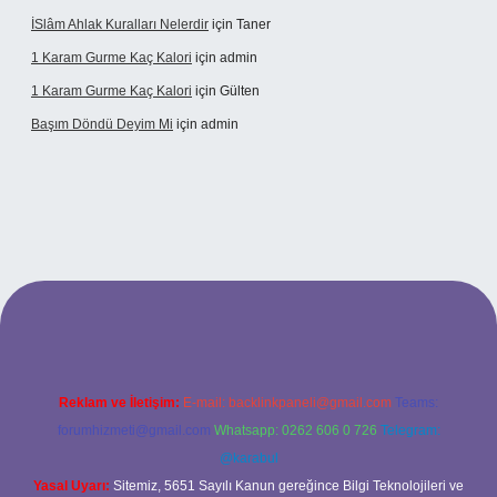
İSlâm Ahlak Kuralları Nelerdir
için
Taner
1 Karam Gurme Kaç Kalori
için
admin
1 Karam Gurme Kaç Kalori
için
Gülten
Başım Döndü Deyim Mi
için
admin
ncel giriş
Reklam ve İletişim:
E-mail:
backlinkpaneli@gmail.com
Teams:
forumhizmeti@gmail.com
Whatsapp: 0262 606 0 726
Telegram:
@karabul
Yasal Uyarı:
Sitemiz, 5651 Sayılı Kanun gereğince Bilgi Teknolojileri ve