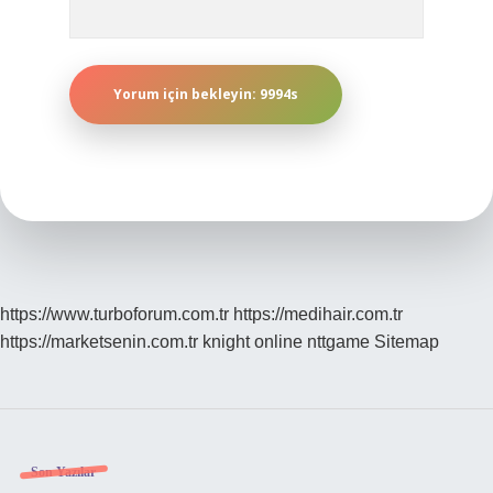
https://www.turboforum.com.tr
https://medihair.com.tr
https://marketsenin.com.tr
knight online
nttgame
Sitemap
Sidebar
Son Yazılar