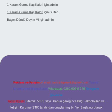
1 Karam Gurme Kaç Kalori
için
admin
1 Karam Gurme Kaç Kalori
için
Gülten
Başım Döndü Deyim Mi
için
admin
ncel giriş
Reklam ve İletişim:
E-mail:
backlinkpaneli@gmail.com
Teams:
forumhizmeti@gmail.com
Whatsapp: 0262 606 0 726
Telegram:
@karabul
Yasal Uyarı:
Sitemiz, 5651 Sayılı Kanun gereğince Bilgi Teknolojileri ve
İletişim Kurumu (BTK) tarafından onaylanmış bir Yer Sağlayıcı olarak