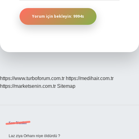
https://www.turboforum.com.tr
https://medihair.com.tr
https://marketsenin.com.tr
Sitemap
Sidebar
Son Yazılar
Laz ziya Orhanı niye öldürdü ?