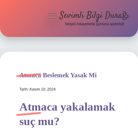
Sevimli Bilgi Durağı
menüyü
aç
Neşeli hikayelerle gününü aydınlat!
Anasayfa
Gizlilik Politikası
Yasal Uyarı
Atmaca Beslemek Yasak Mi
Hakkımızda
Tarih: Kasım 10, 2024
Atmaca yakalamak
suç mu?