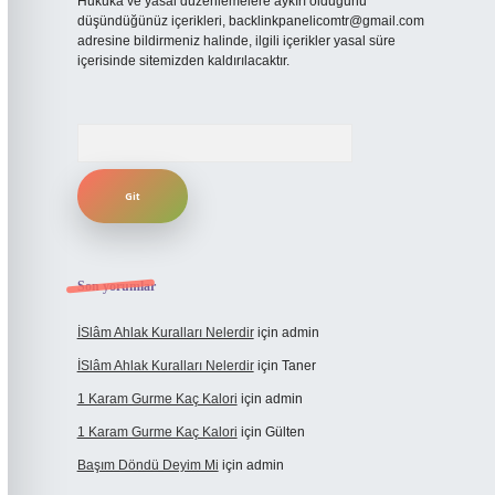
Hukuka ve yasal düzenlemelere aykırı olduğunu
düşündüğünüz içerikleri,
backlinkpanelicomtr@gmail.com
adresine bildirmeniz halinde, ilgili içerikler yasal süre
içerisinde sitemizden kaldırılacaktır.
Arama
Son yorumlar
İSlâm Ahlak Kuralları Nelerdir
için
admin
İSlâm Ahlak Kuralları Nelerdir
için
Taner
1 Karam Gurme Kaç Kalori
için
admin
1 Karam Gurme Kaç Kalori
için
Gülten
Başım Döndü Deyim Mi
için
admin