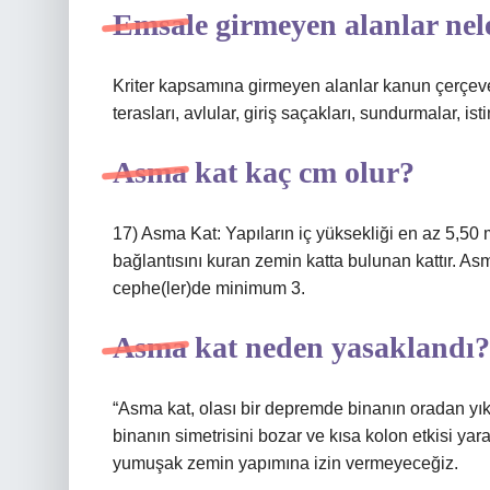
Emsale girmeyen alanlar nel
Kriter kapsamına girmeyen alanlar kanun çerçevesi
terasları, avlular, giriş saçakları, sundurmalar, ist
Asma kat kaç cm olur?
17) Asma Kat: Yapıların iç yüksekliği en az 5,50 
bağlantısını kuran zemin katta bulunan kattır. As
cephe(ler)de minimum 3.
Asma kat neden yasaklandı?
“Asma kat, olası bir depremde binanın oradan yık
binanın simetrisini bozar ve kısa kolon etkisi y
yumuşak zemin yapımına izin vermeyeceğiz.