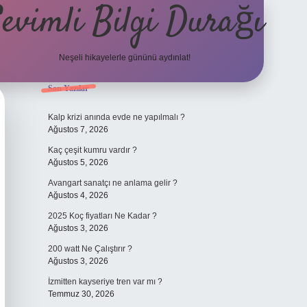
evimli Bilgi Durağı
Neşeli hikayelerle gününü aydınlat!
Sidebar
Son Yazılar
vdcasino günc
Kalp krizi anında evde ne yapılmalı ?
Ağustos 7, 2026
Kaç çeşit kumru vardır ?
Ağustos 5, 2026
Avangart sanatçı ne anlama gelir ?
Ağustos 4, 2026
2025 Koç fiyatları Ne Kadar ?
Ağustos 3, 2026
200 watt Ne Çalıştırır ?
Ağustos 3, 2026
İzmitten kayseriye tren var mı ?
Temmuz 30, 2026