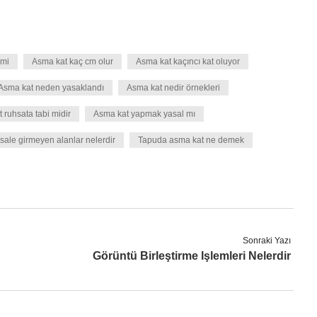
 mi
Asma kat kaç cm olur
Asma kat kaçıncı kat oluyor
Asma kat neden yasaklandı
Asma kat nedir örnekleri
 ruhsata tabi midir
Asma kat yapmak yasal mı
ale girmeyen alanlar nelerdir
Tapuda asma kat ne demek
Sonraki Yazı
Görüntü Birleştirme Işlemleri Nelerdir