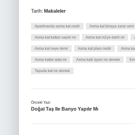
Tarih:
Makaleler
Apartmanda asma kat nedir
Asma kat binaya zarar verir
Asma kat kattan sayılır mı
Asma kat m2ye dahil mi
Asma kat neye denir
Asma kat planı nedir
Asma kat
Asma katlar iptal mi
Asma katlı işyeri ne demek
Ems
Tapuda kat ne demek
Önceki Yazı
Doğal Taş Ile Banyo Yapılır Mı