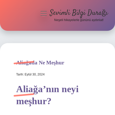
Sevimli Bilgi Durağı
menüyü
aç
Neşeli hikayelerle gününü aydınlat!
Anasayfa
Gizlilik Politikası
Yasal Uyarı
Aliağada Ne Meşhur
Hakkımızda
Tarih: Eylül 30, 2024
Aliağa’nın neyi
meşhur?