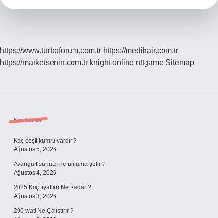
https://www.turboforum.com.tr
https://medihair.com.tr
https://marketsenin.com.tr
knight online
nttgame
Sitemap
Sidebar
Son Yazılar
Kaç çeşit kumru vardır ?
Ağustos 5, 2026
Avangart sanatçı ne anlama gelir ?
Ağustos 4, 2026
2025 Koç fiyatları Ne Kadar ?
Ağustos 3, 2026
200 watt Ne Çalıştırır ?