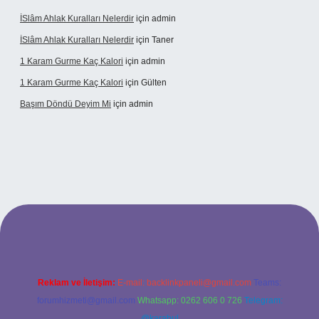
İSlâm Ahlak Kuralları Nelerdir
için
admin
İSlâm Ahlak Kuralları Nelerdir
için
Taner
1 Karam Gurme Kaç Kalori
için
admin
1 Karam Gurme Kaç Kalori
için
Gülten
Başım Döndü Deyim Mi
için
admin
iriş
Reklam ve İletişim:
E-mail:
backlinkpaneli@gmail.com
Teams:
forumhizmeti@gmail.com
Whatsapp: 0262 606 0 726
Telegram:
@karabul