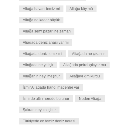
Aliağa havası temiz mi
Aliağa köy mü
Aliağa ne kadar büyük
Aliağa semt pazarı ne zaman
Aliağada deniz anası var mı
Aliağada deniz temiz mi
Aliağada ne çıkarılır
Aliağada ne yetişir
Aliağada petrol çıkıyor mu
Aliağanın neyi meşhur
Aliağayı kim kurdu
İzmir Aliağada hangi madenler var
İzmirde altın nerede bulunur
Neden Aliağa
Şakran neyi meşhur
Türkiyede en temiz deniz neresi