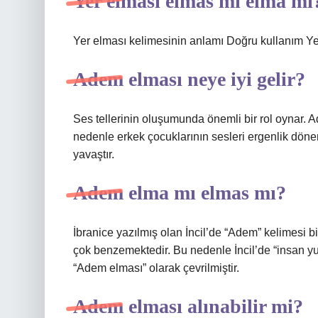
Yer elması elmas mı elma mı
Yer elması kelimesinin anlamı Doğru kullanım Yer
Adem elması neye iyi gelir?
Ses tellerinin oluşumunda önemli bir rol oynar. Ad
nedenle erkek çocuklarının sesleri ergenlik döne
yavaştır.
Adem elma mı elmas mı?
İbranice yazılmış olan İncil’de “Adem” kelimesi b
çok benzemektedir. Bu nedenle İncil’de “insan y
“Adem elması” olarak çevrilmiştir.
Adem elması alınabilir mi?