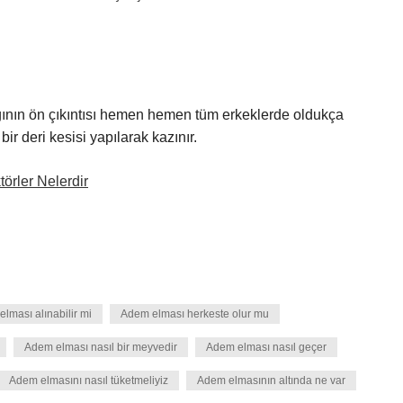
ağının ön çıkıntısı hemen hemen tüm erkeklerde oldukça
bir deri kesisi yapılarak kazınır.
örler Nelerdir
lması alınabilir mi
Adem elması herkeste olur mu
Adem elması nasıl bir meyvedir
Adem elması nasıl geçer
Adem elmasını nasıl tüketmeliyiz
Adem elmasının altında ne var