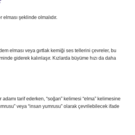
?
 elması şeklinde olmalıdır.
em elması veya gırtlak kemiği ses tellerini çevreler, bu
minde giderek kalınlaşır. Kızlarda büyüme hızı da daha
ir adamı tarif ederken, “soğan” kelimesi “elma” kelimesine
umrusu” veya “insan yumrusu” olarak çevrilebilecek ifade