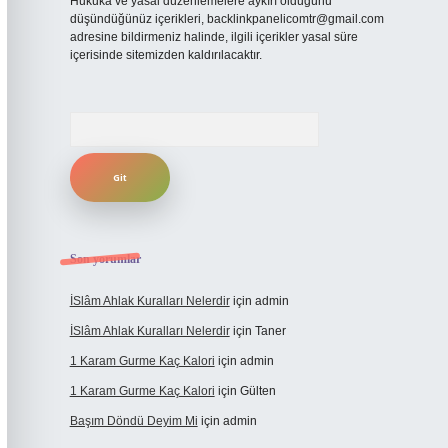
Hukuka ve yasal düzenlemelere aykırı olduğunu
düşündüğünüz içerikleri,
backlinkpanelicomtr@gmail.com
adresine bildirmeniz halinde, ilgili içerikler yasal süre
içerisinde sitemizden kaldırılacaktır.
Arama
Son yorumlar
İSlâm Ahlak Kuralları Nelerdir
için
admin
İSlâm Ahlak Kuralları Nelerdir
için
Taner
1 Karam Gurme Kaç Kalori
için
admin
1 Karam Gurme Kaç Kalori
için
Gülten
Başım Döndü Deyim Mi
için
admin