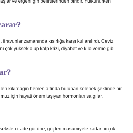
ar ve ergenliğin belirtilerinden biridir. Yutkunurken
yarar?
 firavunlar zamanında kısırlığa karşı kullanılırdı. Ceviz
ranı çok yüksek olup kalp krizi, diyabet ve kilo verme gibi
ar?
ilen kıkırdağın hemen altında bulunan kelebek şeklinde bir
umuz için hayati önem taşıyan hormonları salgılar.
seksten irade gücüne, güçten masumiyete kadar birçok