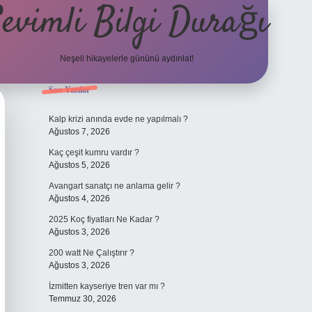
evimli Bilgi Durağı
Neşeli hikayelerle gününü aydınlat!
Sidebar
Son Yazılar
vdcasino g
Kalp krizi anında evde ne yapılmalı ?
Ağustos 7, 2026
Kaç çeşit kumru vardır ?
Ağustos 5, 2026
Avangart sanatçı ne anlama gelir ?
Ağustos 4, 2026
2025 Koç fiyatları Ne Kadar ?
Ağustos 3, 2026
200 watt Ne Çalıştırır ?
Ağustos 3, 2026
İzmitten kayseriye tren var mı ?
Temmuz 30, 2026