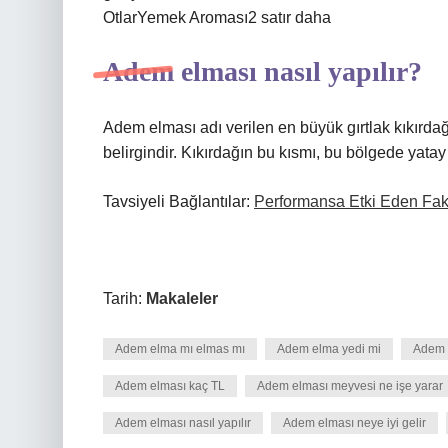
OtlarYemek Aroması2 satır daha
Adem elması nasıl yapılır?
Adem elması adı verilen en büyük gırtlak kıkırd
belirgindir. Kıkırdağın bu kısmı, bu bölgede yatay 
Tavsiyeli Bağlantılar:
Performansa Etki Eden Fakt
Tarih:
Makaleler
Adem elma mı elmas mı
Adem elma yedi mi
Adem e
Adem elması kaç TL
Adem elması meyvesi ne işe yarar
Adem elması nasıl yapılır
Adem elması neye iyi gelir