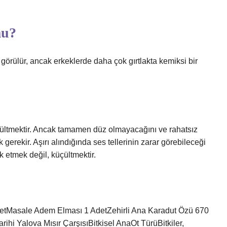
mu?
rülür, ancak erkeklerde daha çok gırtlakta kemiksi bir
üçültmektir. Ancak tamamen düz olmayacağını ve rahatsız
 gerekir. Aşırı alındığında ses tellerinin zarar görebileceği
k etmek değil, küçültmektir.
detMasale Adem Elması 1 AdetZehirli Ana Karadut Özü 670
ihi Yalova Mısır ÇarşısıBitkisel AnaOt TürüBitkiler,