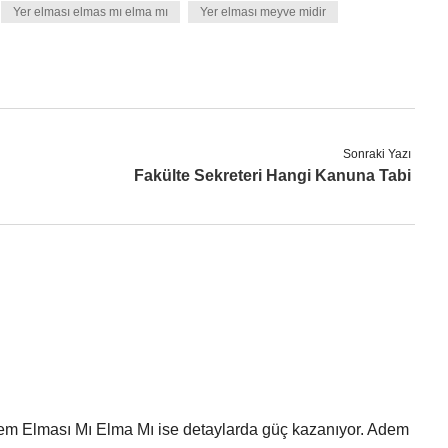
Yer elması elmas mı elma mı
Yer elması meyve midir
Sonraki Yazı
Fakülte Sekreteri Hangi Kanuna Tabi
em Elması Mı Elma Mı ise detaylarda güç kazanıyor. Adem