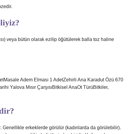
zedir.
liyiz?
sı) veya bütün olarak ezilip öğütülerek balla toz haline
detMasale Adem Elması 1 AdetZehirli Ana Karadut Özü 670
ihi Yalova Mısır ÇarşısıBitkisel AnaOt TürüBitkiler,
dir?
dır. Genellikle erkeklerde görülür (kadınlarda da görülebilir).