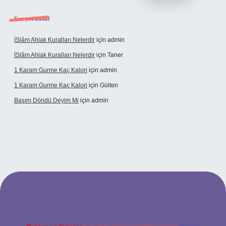
Son yorumlar
İSlâm Ahlak Kuralları Nelerdir
için
admin
İSlâm Ahlak Kuralları Nelerdir
için
Taner
1 Karam Gurme Kaç Kalori
için
admin
1 Karam Gurme Kaç Kalori
için
Gülten
Başım Döndü Deyim Mi
için
admin
giriş