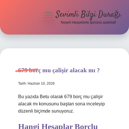
Sevimli Bilgi Durağı
menüyü
aç
Neşeli hikayelerle gününü aydınlat!
Anasayfa
Gizlilik Politikası
Yasal Uyarı
679 borç mu çalişir alacak mı ?
Hakkımızda
Tarih: Haziran 10, 2026
Bu yazıda Betu olarak 679 borç mu çalişir
alacak mı konusunu baştan sona inceleyip
düzenli biçimde sunuyoruz.
Hangi Hesaplar Borçlu