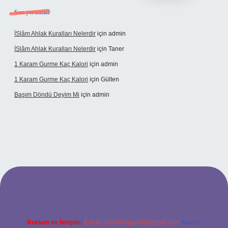
Son yorumlar
İSlâm Ahlak Kuralları Nelerdir
için
admin
İSlâm Ahlak Kuralları Nelerdir
için
Taner
1 Karam Gurme Kaç Kalori
için
admin
1 Karam Gurme Kaç Kalori
için
Gülten
Başım Döndü Deyim Mi
için
admin
no güncel giriş
Reklam ve İletişim:
E-mail:
backlinkpaneli@gmail.com
Teams: