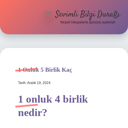
Sevimli Bilgi Durağı
menüyü
aç
Neşeli hikayelerle gününü aydınlat!
Anasayfa
Gizlilik Politikası
Yasal Uyarı
1 Onluk 5 Birlik Kaç
Hakkımızda
Tarih: Aralık 19, 2024
1 onluk 4 birlik
nedir?