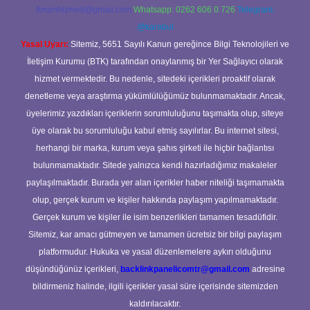
forumhizmeti@gmail.com
Whatsapp: 0262 606 0 726
Telegram:
@karabul
Yasal Uyarı:
Sitemiz, 5651 Sayılı Kanun gereğince Bilgi Teknolojileri ve
İletişim Kurumu (BTK) tarafından onaylanmış bir Yer Sağlayıcı olarak
hizmet vermektedir. Bu nedenle, sitedeki içerikleri proaktif olarak
denetleme veya araştırma yükümlülüğümüz bulunmamaktadır. Ancak,
üyelerimiz yazdıkları içeriklerin sorumluluğunu taşımakta olup, siteye
üye olarak bu sorumluluğu kabul etmiş sayılırlar. Bu internet sitesi,
herhangi bir marka, kurum veya şahıs şirketi ile hiçbir bağlantısı
bulunmamaktadır. Sitede yalnızca kendi hazırladığımız makaleler
paylaşılmaktadır. Burada yer alan içerikler haber niteliği taşımamakta
olup, gerçek kurum ve kişiler hakkında paylaşım yapılmamaktadır.
Gerçek kurum ve kişiler ile isim benzerlikleri tamamen tesadüfidir.
Sitemiz, kar amacı gütmeyen ve tamamen ücretsiz bir bilgi paylaşım
platformudur. Hukuka ve yasal düzenlemelere aykırı olduğunu
düşündüğünüz içerikleri,
backlinkpanelicomtr@gmail.com
adresine
bildirmeniz halinde, ilgili içerikler yasal süre içerisinde sitemizden
kaldırılacaktır.