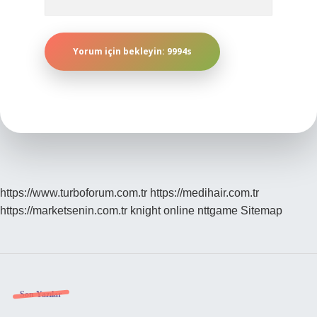
https://www.turboforum.com.tr
https://medihair.com.tr
https://marketsenin.com.tr
knight online
nttgame
Sitemap
Sidebar
Son Yazılar