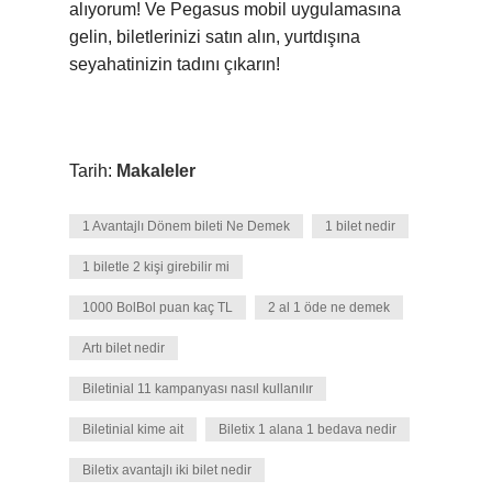
alıyorum! Ve Pegasus mobil uygulamasına
gelin, biletlerinizi satın alın, yurtdışına
seyahatinizin tadını çıkarın!
Tarih:
Makaleler
1 Avantajlı Dönem bileti Ne Demek
1 bilet nedir
1 biletle 2 kişi girebilir mi
1000 BolBol puan kaç TL
2 al 1 öde ne demek
Artı bilet nedir
Biletinial 11 kampanyası nasıl kullanılır
Biletinial kime ait
Biletix 1 alana 1 bedava nedir
Biletix avantajlı iki bilet nedir