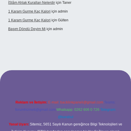
İSlâm Ahlak Kuralları Nelerdir
için
Taner
1 Karam Gurme Kaç Kalori
için
admin
1 Karam Gurme Kaç Kalori
için
Gülten
Başım Döndü Deyim Mi
için
admin
güncel giriş
Reklam ve İletişim:
E-mail:
backlinkpaneli@gmail.com
Teams:
forumhizmeti@gmail.com
Whatsapp: 0262 606 0 726
Telegram:
@karabul
Yasal Uyarı:
Sitemiz, 5651 Sayılı Kanun gereğince Bilgi Teknolojileri ve