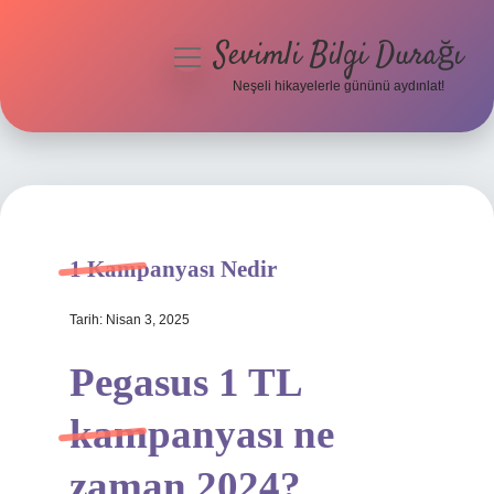
Sevimli Bilgi Durağı
menüyü
aç
Neşeli hikayelerle gününü aydınlat!
Anasayfa
Gizlilik Politikası
Yasal Uyarı
1 Kampanyası Nedir
Hakkımızda
Tarih: Nisan 3, 2025
Pegasus 1 TL
kampanyası ne
zaman 2024?