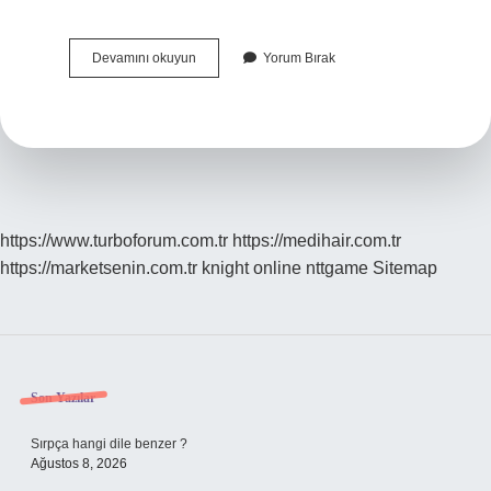
Bulmacada
Devamını okuyun
Yorum Bırak
Özek
Nedir
https://www.turboforum.com.tr
https://medihair.com.tr
https://marketsenin.com.tr
knight online
nttgame
Sitemap
Sidebar
Son Yazılar
Sırpça hangi dile benzer ?
Ağustos 8, 2026