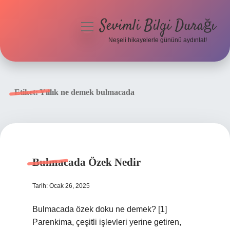
Sevimli Bilgi Durağı
menüyü
aç
Neşeli hikayelerle gününü aydınlat!
Anasayfa
Gizlilik Politikası
Etiket:
Yıllık ne demek bulmacada
Yasal Uyarı
Hakkımızda
Bulmacada Özek Nedir
Tarih: Ocak 26, 2025
Bulmacada özek doku ne demek? [1]
Parenkima, çeşitli işlevleri yerine getiren,