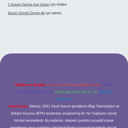
1 Karam Gurme Kaç Kalori
için
Gülten
Başım Döndü Deyim Mi
için
admin
riş
Reklam ve İletişim:
E-mail:
backlinkpaneli@gmail.com
Teams:
forumhizmeti@gmail.com
Whatsapp: 0262 606 0 726
Telegram:
@karabul
Yasal Uyarı:
Sitemiz, 5651 Sayılı Kanun gereğince Bilgi Teknolojileri ve
İletişim Kurumu (BTK) tarafından onaylanmış bir Yer Sağlayıcı olarak
hizmet vermektedir. Bu nedenle, sitedeki içerikleri proaktif olarak
denetleme veya araştırma yükümlülüğümüz bulunmamaktadır. Ancak,