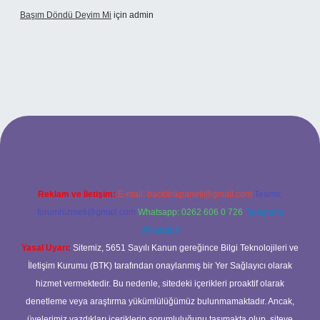
Başım Döndü Deyim Mi
için
admin
iriş
Reklam ve İletişim:
E-mail:
backlinkpaneli@gmail.com
Teams:
forumhizmeti@gmail.com
Whatsapp: 0262 606 0 726
Telegram:
@karabul
Yasal Uyarı:
Sitemiz, 5651 Sayılı Kanun gereğince Bilgi Teknolojileri ve
İletişim Kurumu (BTK) tarafından onaylanmış bir Yer Sağlayıcı olarak
hizmet vermektedir. Bu nedenle, sitedeki içerikleri proaktif olarak
denetleme veya araştırma yükümlülüğümüz bulunmamaktadır. Ancak,
üyelerimiz yazdıkları içeriklerin sorumluluğunu taşımakta olup, siteye