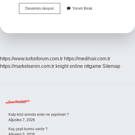
Küba
Devamını okuyun
Yorum Bırak
Hangi
Ulkenin
https://www.turboforum.com.tr
https://medihair.com.tr
https://marketsenin.com.tr
knight online
nttgame
Sitemap
Sidebar
Son Yazılar
Kalp krizi anında evde ne yapılmalı ?
Ağustos 7, 2026
Kaç çeşit kumru vardır ?
Ağustos 5, 2026