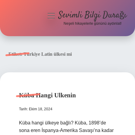
Sevimli Bilgi Durağı
menüyü
aç
Neşeli hikayelerle gününü aydınlat!
Anasayfa
Gizlilik Politikası
Etiket:
Türkiye Latin ülkesi mi
Yasal Uyarı
Hakkımızda
Küba Hangi Ulkenin
Tarih: Ekim 18, 2024
Küba hangi ülkeye bağlı? Küba, 1898’de
sona eren İspanya-Amerika Savaşı’na kadar