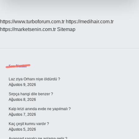
https://www.turboforum.com.tr
https://medihair.com.tr
https://marketsenin.com.tr
Sitemap
Sidebar
Son Yazılar
Laz ziya Orhanı niye öldürdü ?
Ağustos 9, 2026
Sırpça hangi dile benzer ?
Ağustos 8, 2026
Kalp krizi anında evde ne yapılmalı ?
Ağustos 7, 2026
Kaç çeşit kumru vardır ?
Ağustos 5, 2026
Avangart sanatçı ne anlama gelir ?