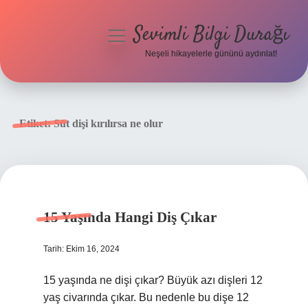
Sevimli Bilgi Durağı
menüyü
aç
Neşeli hikayelerle gününü aydınlat!
Anasayfa
Gizlilik Politikası
Etiket:
Süt dişi kırılırsa ne olur
Yasal Uyarı
Hakkımızda
15 Yaşında Hangi Diş Çıkar
Tarih: Ekim 16, 2024
15 yaşında ne dişi çıkar? Büyük azı dişleri 12
yaş civarında çıkar. Bu nedenle bu dişe 12