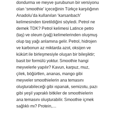
dondurma ve meyve şurubunun bir versiyonu
olan ‘smoothie’ içeceğinin Türkçe karşılığının
Anadolu’da kullanılan ‘karsanbach’
kelimesinden türetildiğini söyledi. Petrol ne
demek TDK? Petrol kelimesi Latince petro
(taş) ve oleum (yağ) kelimelerinden oluşmuş
olup taş yağı anlamına gelir. Petrol, hidrojen
ve karbonun az miktarda azot, oksijen ve
kükürt ile birleşmesiyle oluşan bir bileşiktir;
basit bir formülü yoktur. Smoothie hangi
meyvelerle yapılır? Kavun, karpuz, muz,
çilek, böğürtlen, ananas, mango gibi
meyveler smoothielerin ana temasını
oluşturabileceği gibi ıspanak, semizotu, pazı
gibi yeşil yapraklı bitkiler de smoothielerin
ana temasını oluşturabilir. Smoothie içmek
sağlıklı mı? Protein,…