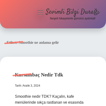
Sevimli Bilgi Durağı
menüyü
aç
Neşeli hikayelerle gününü aydınlat!
Anasayfa
Gizlilik Politikası
Etiket:
Smoothie ne anlama gelir
Yasal Uyarı
Hakkımızda
Karsambaç Nedir Tdk
Tarih: Aralık 3, 2024
Smoothie nedir TDK? Kaçalin, kafe
menülerinde sıkça rastlanan ve esasında