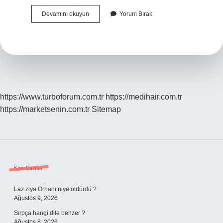
Karsambaç
Devamını okuyun
Yorum Bırak
Nedir
Tdk
https://www.turboforum.com.tr
https://medihair.com.tr
https://marketsenin.com.tr
Sitemap
Sidebar
Son Yazılar
Laz ziya Orhanı niye öldürdü ?
Ağustos 9, 2026
Sırpça hangi dile benzer ?
Ağustos 8, 2026