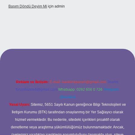
Başım Döndü Deyim Mi
için
admin
riş
Reklam ve İletişim:
E-mail:
backlinkpaneli@gmail.com
Teams:
forumhizmeti@gmail.com
Whatsapp: 0262 606 0 726
Telegram:
@karabul
Yasal Uyarı:
Sitemiz, 5651 Sayılı Kanun gereğince Bilgi Teknolojileri ve
İletişim Kurumu (BTK) tarafından onaylanmış bir Yer Sağlayıcı olarak
hizmet vermektedir. Bu nedenle, sitedeki içerikleri proaktif olarak
denetleme veya araştırma yükümlülüğümüz bulunmamaktadır. Ancak,
üyelerimiz yazdıkları içeriklerin sorumluluğunu taşımakta olup, siteye