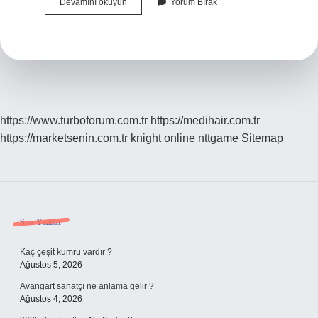
Post
Devamını okuyun
Yorum Bırak
It
Marka
Mı
https://www.turboforum.com.tr
https://medihair.com.tr
https://marketsenin.com.tr
knight online
nttgame
Sitemap
Sidebar
Son Yazılar
Kaç çeşit kumru vardır ?
Ağustos 5, 2026
Avangart sanatçı ne anlama gelir ?
Ağustos 4, 2026