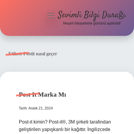
Sevimli Bilgi Durağı
menüyü
aç
Neşeli hikayelerle gününü aydınlat!
Anasayfa
Gizlilik Politikası
Etiket:
Postit nasıl geçer
Yasal Uyarı
Hakkımızda
Post It Marka Mı
Tarih: Aralık 21, 2024
Post-it kimin? Post-it®, 3M şirketi tarafından
geliştirilen yapışkanlı bir kağıttır. İngilizcede