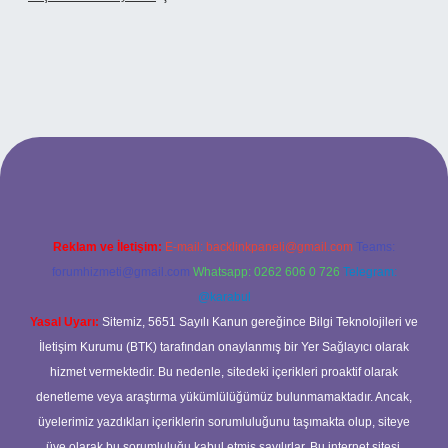
giriş
Reklam ve İletişim:
E-mail:
backlinkpaneli@gmail.com
Teams:
forumhizmeti@gmail.com
Whatsapp: 0262 606 0 726
Telegram:
@karabul
Yasal Uyarı:
Sitemiz, 5651 Sayılı Kanun gereğince Bilgi Teknolojileri ve
İletişim Kurumu (BTK) tarafından onaylanmış bir Yer Sağlayıcı olarak
hizmet vermektedir. Bu nedenle, sitedeki içerikleri proaktif olarak
denetleme veya araştırma yükümlülüğümüz bulunmamaktadır. Ancak,
üyelerimiz yazdıkları içeriklerin sorumluluğunu taşımakta olup, siteye
üye olarak bu sorumluluğu kabul etmiş sayılırlar. Bu internet sitesi,