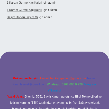
1 Karam Gurme Kaç Kalori
için
admin
1 Karam Gurme Kaç Kalori
için
Gülten
Başım Döndü Deyim Mi
için
admin
 giriş
Reklam ve İletişim:
E-mail:
backlinkpaneli@gmail.com
Teams:
forumhizmeti@gmail.com
Whatsapp: 0262 606 0 726
Telegram:
@karabul
Yasal Uyarı:
Sitemiz, 5651 Sayılı Kanun gereğince Bilgi Teknolojileri ve
İletişim Kurumu (BTK) tarafından onaylanmış bir Yer Sağlayıcı olarak
hizmet vermektedir. Bu nedenle, sitedeki içerikleri proaktif olarak