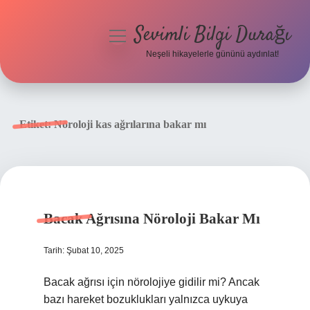
Sevimli Bilgi Durağı
menüyü
aç
Neşeli hikayelerle gününü aydınlat!
Anasayfa
Gizlilik Politikası
Etiket:
Nöroloji kas ağrılarına bakar mı
Yasal Uyarı
Hakkımızda
Bacak Ağrısına Nöroloji Bakar Mı
Tarih: Şubat 10, 2025
Bacak ağrısı için nörolojiye gidilir mi? Ancak
bazı hareket bozuklukları yalnızca uykuya