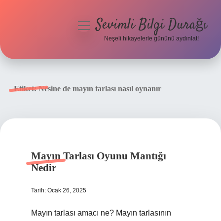
Sevimli Bilgi Durağı
menüyü
aç
Neşeli hikayelerle gününü aydınlat!
Anasayfa
Gizlilik Politikası
Etiket:
Nesine de mayın tarlası nasıl oynanır
Yasal Uyarı
Hakkımızda
Mayın Tarlası Oyunu Mantığı
Nedir
Tarih: Ocak 26, 2025
Mayın tarlası amacı ne? Mayın tarlasının