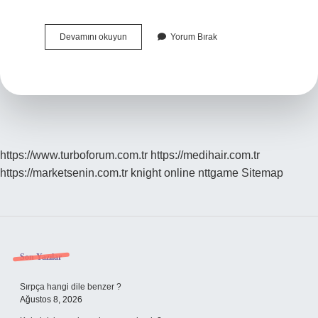
Mayın
Devamını okuyun
Yorum Bırak
Tarlası
Oyunu
Mantığı
Nedir
https://www.turboforum.com.tr
https://medihair.com.tr
https://marketsenin.com.tr
knight online
nttgame
Sitemap
Sidebar
Son Yazılar
Sırpça hangi dile benzer ?
Ağustos 8, 2026