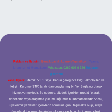
 giriş
Reklam ve İletişim:
E-mail:
backlinkpaneli@gmail.com
Teams:
forumhizmeti@gmail.com
Whatsapp: 0262 606 0 726
Telegram:
@karabul
Yasal Uyarı:
Sitemiz, 5651 Sayılı Kanun gereğince Bilgi Teknolojileri ve
İletişim Kurumu (BTK) tarafından onaylanmış bir Yer Sağlayıcı olarak
hizmet vermektedir. Bu nedenle, sitedeki içerikleri proaktif olarak
denetleme veya araştırma yükümlülüğümüz bulunmamaktadır. Ancak,
üyelerimiz yazdıkları içeriklerin sorumluluğunu taşımakta olup, siteye
üye olarak bu sorumluluğu kabul etmiş sayılırlar. Bu internet sitesi,