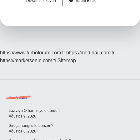
Unutma
Devamını okuyun
Yorum Bırak
Beni
Çiçeği
Hangi
Mevsimde
Olur
https://www.turboforum.com.tr
https://medihair.com.tr
https://marketsenin.com.tr
Sitemap
Sidebar
Son Yazılar
Laz ziya Orhanı niye öldürdü ?
Ağustos 9, 2026
Sırpça hangi dile benzer ?
Ağustos 8, 2026